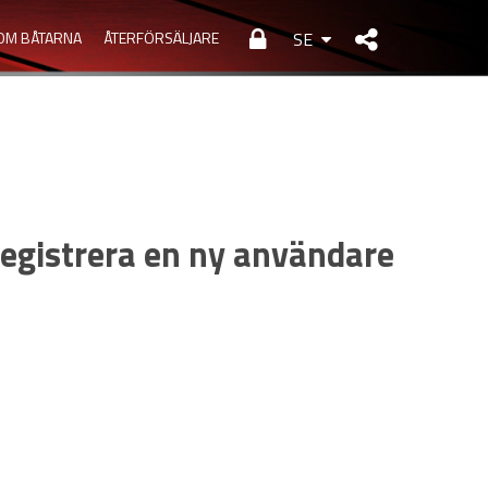
OM BÅTARNA
ÅTERFÖRSÄLJARE
SE
registrera en ny användare