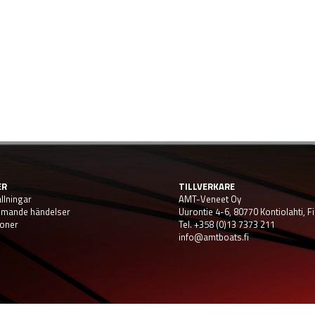
ER
TILLVERKARE
llningar
AMT-Veneet Oy
mande händelser
Uurontie 4-6, 80770 Kontiolahti, F
oner
Tel. +358 (0)13 7373 211
info@amtboats.fi