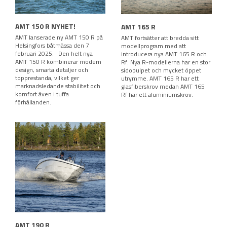
AMT 150 R NYHET!
AMT 165 R
AMT lanserade ny AMT 150 R på
AMT fortsätter att bredda sitt
Helsingfors båtmässa den 7
modellprogram med att
februari 2025. Den helt nya
introducera nya AMT 165 R och
AMT 150 R kombinerar modern
Rf. Nya R-modellerna har en stor
design, smarta detaljer och
sidopulpet och mycket öppet
topprestanda, vilket ger
utrymme. AMT 165 R har ett
marknadsledande stabilitet och
glasfiberskrov medan AMT 165
komfort även i tuffa
Rf har ett aluminiumskrov.
förhållanden.
AMT 190 R