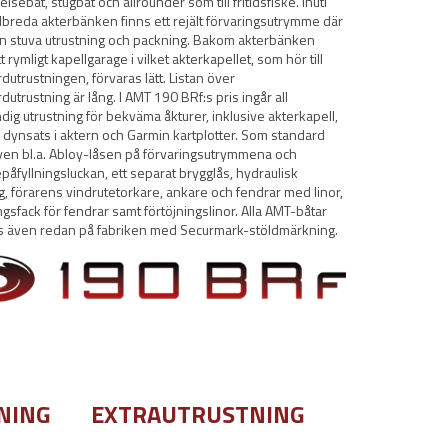
elsebåt, stugbåt och allrounder som till fritidsfiske. Inuti
breda akterbänken finns ett rejält förvaringsutrymme där
n stuva utrustning och packning. Bakom akterbänken
t rymligt kapellgarage i vilket akterkapellet, som hör till
dutrustningen, förvaras lätt. Listan över
dutrustning är lång. I AMT 190 BRf:s pris ingår all
ig utrustning för bekväma åkturer, inklusive akterkapell,
 dynsats i aktern och Garmin kartplotter. Som standard
ven bl.a. Abloy-låsen på förvaringsutrymmena och
påfyllningsluckan, ett separat brygglås, hydraulisk
g, förarens vindrutetorkare, ankare och fendrar med linor,
ngsfack för fendrar samt förtöjningslinor. Alla AMT-båtar
as även redan på fabriken med Securmark-stöldmärkning.
NING
EXTRAUTRUSTNING