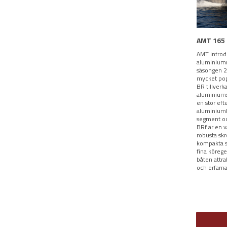
AMT 165
AMT introd
aluminiumm
säsongen 
mycket po
BR tillver
aluminiums
en stor eft
aluminiumb
segment o
BRf är en 
robusta skr
kompakta s
fina köreg
båten attra
och erfarna