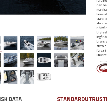
förbind
den hel
man ka
finns et
standar
standar
nödvänd
Dryfeel
ingår ä
bränsle
styrnin
förvari
utrust
ISK DATA
STANDARDUTRUST