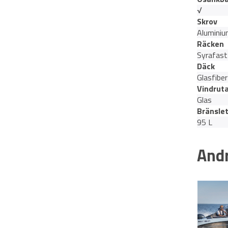
√
Skrov
Alumini
Räcken
Syrafast
Däck
Glasfiber
Vindrut
Glas
Bränsle
95 L
Andr