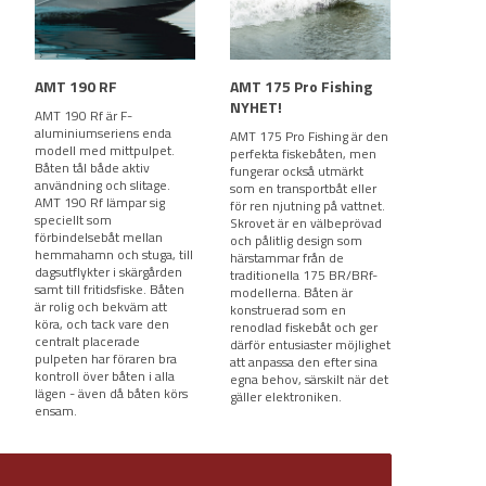
AMT 190 RF
AMT 175 Pro Fishing
NYHET!
AMT 190 Rf är F-
aluminiumseriens enda
AMT 175 Pro Fishing är den
modell med mittpulpet.
perfekta fiskebåten, men
Båten tål både aktiv
fungerar också utmärkt
användning och slitage.
som en transportbåt eller
AMT 190 Rf lämpar sig
för ren njutning på vattnet.
speciellt som
Skrovet är en välbeprövad
förbindelsebåt mellan
och pålitlig design som
hemmahamn och stuga, till
härstammar från de
dagsutflykter i skärgården
traditionella 175 BR/BRf-
samt till fritidsfiske. Båten
modellerna. Båten är
är rolig och bekväm att
konstruerad som en
köra, och tack vare den
renodlad fiskebåt och ger
centralt placerade
därför entusiaster möjlighet
pulpeten har föraren bra
att anpassa den efter sina
kontroll över båten i alla
egna behov, särskilt när det
lägen - även då båten körs
gäller elektroniken.
ensam.