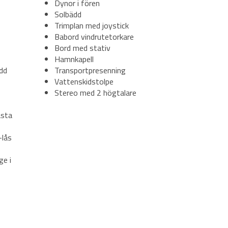
Dynor i fören
Solbädd
Trimplan med joystick
Babord vindrutetorkare
Bord med stativ
Hamnkapell
dd
Transportpresenning
Vattenskidstolpe
Stereo med 2 högtalare
asta
-lås
ge i