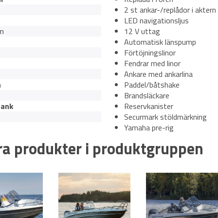
2 st ankar-/replådor i aktern
LED navigationsljus
um
12 V uttag
Automatisk länspump
Förtöjningslinor
Fendrar med linor
Ankare med ankarlina
a
Paddel/båtshake
Brandsläckare
tank
Reservkanister
Securmark stöldmärkning
Yamaha pre-rig
a produkter i produktgruppen