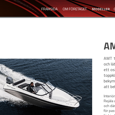
FRAMSIDA
OM FÖRETAGET
MODELLER
AM
AMT 1
och lä
ett os
toppkl
bekymm
att be
Interiö
Rejäla 
och där
för pas