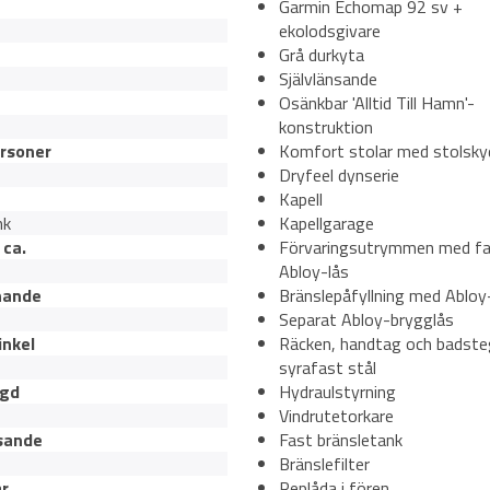
Garmin Echomap 92 sv +
ekolodsgivare
Grå durkyta
Självlänsande
Osänkbar 'Alltid Till Hamn'-
konstruktion
ersoner
Komfort stolar med stolsky
Dryfeel dynserie
Kapell
hk
Kapellgarage
 ca.
Förvaringsutrymmen med f
Abloy-lås
nande
Bränslepåfyllning med Abloy
Separat Abloy-brygglås
inkel
Räcken, handtag och badste
syrafast stål
ngd
Hydraulstyrning
Vindrutetorkare
nsande
Fast bränsletank
Bränslefilter
r
Replåda i fören