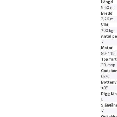
Längd
5,60 m
Bredd
2,26 m
Vikt
700 kg
Antal p
7
Motor
80-115 
Top fart
38 knop
Godkän
CE/C
Bottenv
18°
Rigg lä
L
Självlä
√
Osänkba