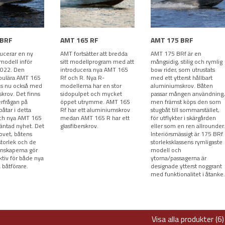
 BRF
AMT 165 RF
AMT 175 BRF
ucerar en ny
AMT fortsätter att bredda
AMT 175 BRf är en
odell inför
sitt modellprogram med att
mångsidig, stilig och rymlig
2022. Den
introducera nya AMT 165
bow rider, som utrustats
pulära AMT 165
Rf och R. Nya R-
med ett ytterst hållbart
kas nu också med
modellerna har en stor
aluminiumskrov. Båten
krov. Det finns
sidopulpet och mycket
passar mången användning,
erfrågan på
öppet utrymme. AMT 165
men främst köps den som
åtar i detta
Rf har ett aluminiumskrov
stugbåt till sommarstället,
ch nya AMT 165
medan AMT 165 R har ett
för utflykter i skärgården
väntad nyhet. Det
glasfiberskrov.
eller som en ren allrounder.
ovet, båtens
Interiörsmässigt är 175 BRf
torlek och de
storleksklassens rymligaste
enskaperna gör
modell och
ktiv för både nya
ytorna/passagerna är
 båtförare.
designade ytterst noggrant
med funktionalitet i åtanke.
Visa alla produkter (6)