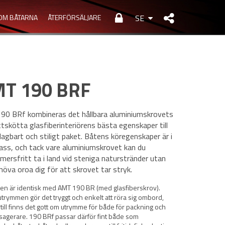
OM BÅTARNA
ÅTERFÖRSÄLJARE
SE
T 190 BRF
90 BRf kombineras det hållbara aluminiumskrovets
ttskötta glasfiberinteriörens bästa egenskaper till
lagbart och stiligt paket. Båtens köregenskaper är i
ass, och tack vare aluminiumskrovet kan du
ersfritt ta i land vid steniga naturstränder utan
höva oroa dig för att skrovet tar stryk.
ren är identisk med AMT 190 BR (med glasfiberskrov).
utrymmen gör det tryggt och enkelt att röra sig ombord,
till finns det gott om utrymme för både för packning och
sagerare. 190 BRf passar därför fint både som