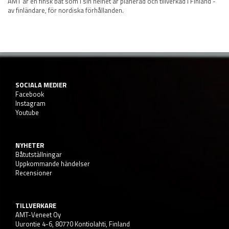
AMT är en finsk båt som i sin helhet är planerad och tillverkad i Finland -
av finländare, för nordiska förhållanden.
SOCIALA MEDIER
Facebook
Instagram
Youtube
NYHETER
Båtutställningar
Uppkommande händelser
Recensioner
TILLVERKARE
AMT-Veneet Oy
Uurontie 4-6, 80770 Kontiolahti, Finland