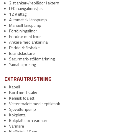
2 st ankar-/replådor i aktern
LED navigationsljus
12 V uttag
Automatisk länspump
Manuell länspump
Förtöjningslinor
Fendrar med linor
Ankare med ankarlina
Paddel/båtshake
Brandsläckare
Securmark-stöldmärkning
Yamaha pre-rig
EXTRAUTRUSTNING
Kapell
Bord med stativ
Kemisk toalett
Vattentoalett med septiktank
Sjövattenpump
Kokplatta
Kokplatta och värmare
Värmare
Klaffbänk 40 cm