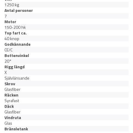
1250 kg
Antal personer
7
Motor
150-200 hk
Top fart ca.
40 knop
Godkännande
CE/C
Bottenvinkel
20°
Rigg längd
X
Självlänsande
Skrov
Glasfiber
Räcken
Syrafast
Däck
Glasfiber
Vindruta
Glas
Bränsletank