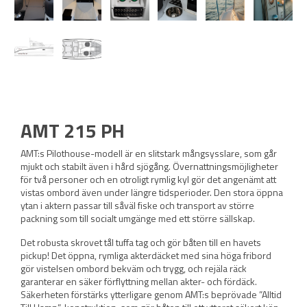
AMT 215 PH
AMT:s Pilothouse-modell är en slitstark mångsysslare, som går
mjukt och stabilt även i hård sjögång. Övernattningsmöjligheter
för två personer och en otroligt rymlig kyl gör det angenämt att
vistas ombord även under längre tidsperioder. Den stora öppna
ytan i aktern passar till såväl fiske och transport av större
packning som till socialt umgänge med ett större sällskap.
Det robusta skrovet tål tuffa tag och gör båten till en havets
pickup! Det öppna, rymliga akterdäcket med sina höga fribord
gör vistelsen ombord bekväm och trygg, och rejäla räck
garanterar en säker förflyttning mellan akter- och fördäck.
Säkerheten förstärks ytterligare genom AMT:s beprövade ”Alltid