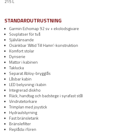
215 L
STANDARDUTRUSTNING
Garmin Echomap 92 sv + ekolodsgivare
Sovplatser för två
Självlänsande
Osänkbar 'Alltid Till Hamn'-konstruktion
Komfort stolar
Dynserie
Mattor i kabinen
Taklucka
Separat Abloy-brygglås
Låsbar kabin
LED belysning i kabin
Integrerad diskho
Räck, handtag och badstege i syrafast stål
Vindrutetorkare
Trimplan med joystick
Hydraulstyrning
Fast bränsletank
Bränslefilter
Replåda i fören