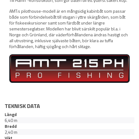
Till Hamn”-konstruktion, som gör båten till ett ytterst säkert köp.
AMT:s pilothouse-modell är en mångsidig kabinbåt som passar
både som förbindelsebåt till stugan i yttre skärgården, som båt
för fiskeexkursioner samt som färdbåt under längre
semesterseglatser. Modellen har blivit särskilt populär bl.a. i
Norge och Grönland, där väderförhållandena ändras hastigt och
all utrustning, inklusive självaste båten, bör klara av tuffa
förhållanden, häftig sjögång och hårt slitage.
TEKNISK DATA
Längd
6,40 m
Bredd
2,40 m
Vikt