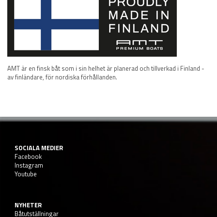
AMT är en finsk båt som i sin helhet är planerad och tillverkad i Finland -
av finländare, för nordiska förhållanden.
SOCIALA MEDIER
Facebook
Instagram
Youtube
NYHETER
Båtutställningar