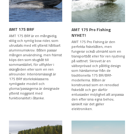
AMT 175 BRF
AMT 175 Pro Fishing
NYHET!
AMT 175 BRf är en mångsidig,
stilig och rymlig bow rider, som
AMT 175 Pro Fishing är den
utrustats med ett ytterst hållbart
perfekta fiskebåten, men
aluminiumskrov. Båten passar
fungerar också utmärkt som en
mången användning, men främst
transportbåt eller för ren njutning
köps den som stugbåt till
på vattnet. Skrovet är en
sommarstället, för utflykter i
välbeprövad och pålitlig design
skärgården eller som en ren
som härstammar från de
allrounder. Interiörsmässigt är
traditionella 175 BR/BRf-
175 BRf storleksklassens
modellerna. Båten är
rymligaste modell och
konstruerad som en renodlad
ytorna/passagerna är designade
fiskebåt och ger därför
ytterst noggrant med
entusiaster möjlighet att anpassa
funktionalitet i åtanke.
den efter sina egna behov,
särskilt när det gäller
elektroniken.