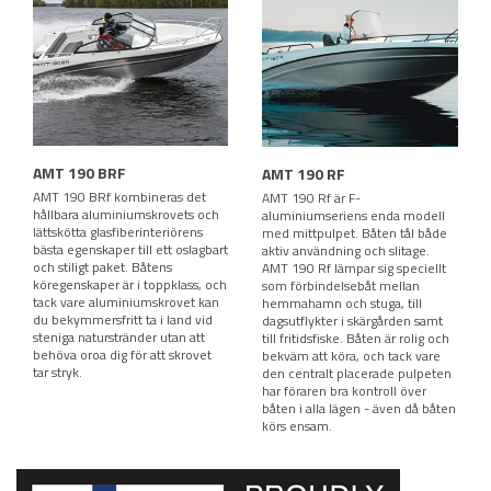
AMT 190 BRF
AMT 190 RF
AMT 190 BRf kombineras det
AMT 190 Rf är F-
hållbara aluminiumskrovets och
aluminiumseriens enda modell
lättskötta glasfiberinteriörens
med mittpulpet. Båten tål både
bästa egenskaper till ett oslagbart
aktiv användning och slitage.
och stiligt paket. Båtens
AMT 190 Rf lämpar sig speciellt
köregenskaper är i toppklass, och
som förbindelsebåt mellan
tack vare aluminiumskrovet kan
hemmahamn och stuga, till
du bekymmersfritt ta i land vid
dagsutflykter i skärgården samt
steniga naturstränder utan att
till fritidsfiske. Båten är rolig och
behöva oroa dig för att skrovet
bekväm att köra, och tack vare
tar stryk.
den centralt placerade pulpeten
har föraren bra kontroll över
båten i alla lägen - även då båten
körs ensam.