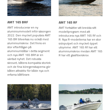
AMT 165 BRF
AMT 165 RF
AMT introducerar en ny
AMT fortsätter att bredda sitt
aluminiummodell inför säsongen
modellprogram med att
2022. Den mycket populära AMT
introducera nya AMT 165 Rf och
165 BR tillverkas nu också med
R. Nya R-modellerna har en stor
aluminiumskrov. Det finns en
sidopulpet och mycket öppet
stor efterfrågan på
utrymme. AMT 165 Rf har ett
aluminiumbåtar i detta segment
aluminiumskrov medan AMT 165
och nya AMT 165 BRf är en
R har ett glasfiberskrov.
väntad nyhet. Det robusta
skrovet, båtens kompakta storlek
och de fina köregenskaperna gör
båten attraktiv för både nya och
erfarna båtförare.