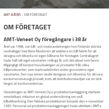
AMT-BÅTAR
›
OM FÖRETAGET
OM FÖRETAGET
AMT-Veneet Oy föregångare i 38 år
Året var 1986, när båt- och motoravdelningen hos Finlands största
centrallager bad Aimo Mustonen att etablera en båt fabrik för att
designa och tillverka en egen båtserie för företaget. Centrallagret
hade haft sitt eget varumärke i många år, och det utbud som fanns
tillgängligt då bestod huvudsakligen av produkter från olika
båtproducenter, som marknadsfördes under grossistens eget
varumärke. Den nya serien skulle designas och tillverkas för att vara
konkurrensmässigt prissatt, trots att distributionskedjan var en länk
längre än konkurrenternas.
Utvecklingen av AMT-Veneet Oy:s produktionsanläggning startade
omedelbart, inklusive en global undersökning om små
båtstillverkning. Den faktiska produktionen började den 4 november
1987. Personal vid produktionsanläggningen hade utbildats i AMT:s