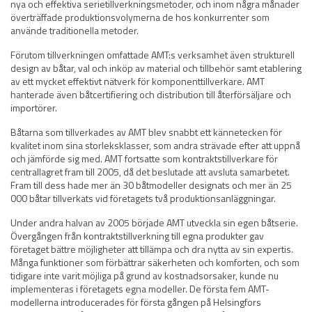
nya och effektiva serietillverkningsmetoder, och inom några månader
överträffade produktionsvolymerna de hos konkurrenter som
använde traditionella metoder.
Förutom tillverkningen omfattade AMT:s verksamhet även strukturell
design av båtar, val och inköp av material och tillbehör samt etablering
av ett mycket effektivt nätverk för komponenttillverkare. AMT
hanterade även båtcertifiering och distribution till återförsäljare och
importörer.
Båtarna som tillverkades av AMT blev snabbt ett kännetecken för
kvalitet inom sina storleksklasser, som andra strävade efter att uppnå
och jämförde sig med. AMT fortsatte som kontraktstillverkare för
centrallagret fram till 2005, då det beslutade att avsluta samarbetet.
Fram till dess hade mer än 30 båtmodeller designats och mer än 25
000 båtar tillverkats vid företagets två produktionsanläggningar.
Under andra halvan av 2005 började AMT utveckla sin egen båtserie.
Övergången från kontraktstillverkning till egna produkter gav
företaget bättre möjligheter att tillämpa och dra nytta av sin expertis.
Många funktioner som förbättrar säkerheten och komforten, och som
tidigare inte varit möjliga på grund av kostnadsorsaker, kunde nu
implementeras i företagets egna modeller. De första fem AMT-
modellerna introducerades för första gången på Helsingfors