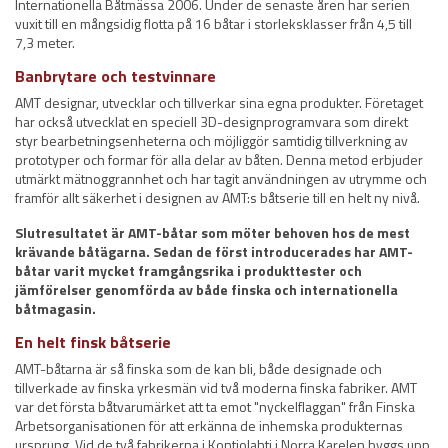
Internationella Båtmässa 2006. Under de senaste åren har serien
vuxit till en mångsidig flotta på 16 båtar i storleksklasser från 4,5 till
7,3 meter.
Banbrytare och testvinnare
AMT designar, utvecklar och tillverkar sina egna produkter. Företaget
har också utvecklat en speciell 3D-designprogramvara som direkt
styr bearbetningsenheterna och möjliggör samtidig tillverkning av
prototyper och formar för alla delar av båten. Denna metod erbjuder
utmärkt mätnoggrannhet och har tagit användningen av utrymme och
framför allt säkerhet i designen av AMT:s båtserie till en helt ny nivå.
Slutresultatet är AMT-båtar som möter behoven hos de mest
krävande båtägarna. Sedan de först introducerades har AMT-
båtar varit mycket framgångsrika i produkttester och
jämförelser genomförda av både finska och internationella
båtmagasin.
En helt finsk båtserie
AMT-båtarna är så finska som de kan bli, både designade och
tillverkade av finska yrkesmän vid två moderna finska fabriker. AMT
var det första båtvarumärket att ta emot "nyckelflaggan" från Finska
Arbetsorganisationen för att erkänna de inhemska produkternas
ursprung. Vid de två fabrikerna i Kontiolahti i Norra Karelen byggs upp