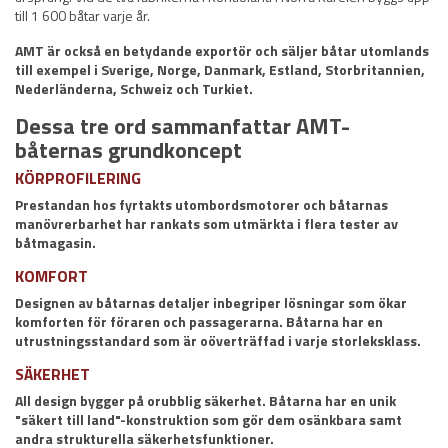
till 1 600 båtar varje år.
AMT är också en betydande exportör och säljer båtar utomlands
till exempel i Sverige, Norge, Danmark, Estland, Storbritannien,
Nederländerna, Schweiz och Turkiet.
Dessa tre ord sammanfattar AMT-
båternas grundkoncept
KÖRPROFILERING
Prestandan hos fyrtakts utombordsmotorer och båtarnas
manövrerbarhet har rankats som utmärkta i flera tester av
båtmagasin.
KOMFORT
Designen av båtarnas detaljer inbegriper lösningar som ökar
komforten för föraren och passagerarna. Båtarna har en
utrustningsstandard som är oöverträffad i varje storleksklass.
SÄKERHET
All design bygger på orubblig säkerhet. Båtarna har en unik
"säkert till land"-konstruktion som gör dem osänkbara samt
andra strukturella säkerhetsfunktioner.