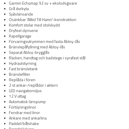
Garmin Echomap 92 sv + ekolodsgivare
Grå durkyta
Självlänsande
Osänkbar 'Alltid Till Hamn'-konstruktion
Komfort stolar med stolskydd
Dryfeel dynserie
Kapellgarage
Förvaringsutrymmen med fasta Abloy-lås
Bränslepåfyllning med Abloy-lås
Separat Abloy-brygglås
Räcken, handtag och badstege i syrafast stål
Hydraulstyrning
Fast bränsletank
Bränslefilter
Replåda i fören
2 st ankar-/replådor i aktern
LED navigationsljus
12 V uttag
Automatisk länspump
Förtöjningslinor
Fendrar med linor
Ankare med ankarlina
Paddel/båtshake
Brandsläckare