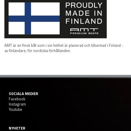
AMT är en finsk båt som i sin helhet är planerad och tillverkad i Finland -
av finländare, för nordiska förhållanden.
SOCIALA MEDIER
Facebook
Instagram
Youtube
NYHETER