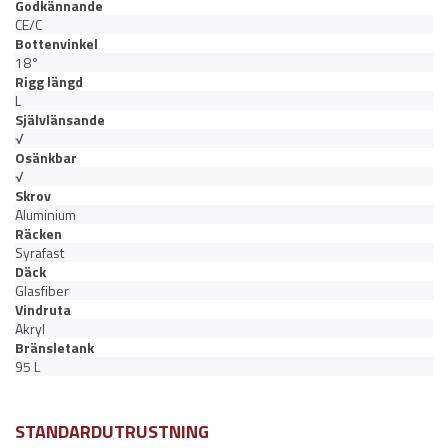
Godkännande
CE/C
Bottenvinkel
18°
Rigg längd
L
Självlänsande
√
Osänkbar
√
Skrov
Aluminium
Räcken
Syrafast
Däck
Glasfiber
Vindruta
Akryl
Bränsletank
95 L
STANDARDUTRUSTNING