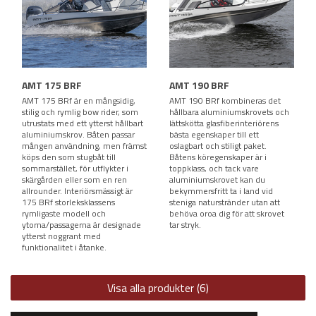
AMT 175 BRF
AMT 190 BRF
AMT 175 BRf är en mångsidig,
AMT 190 BRf kombineras det
stilig och rymlig bow rider, som
hållbara aluminiumskrovets och
utrustats med ett ytterst hållbart
lättskötta glasfiberinteriörens
aluminiumskrov. Båten passar
bästa egenskaper till ett
mången användning, men främst
oslagbart och stiligt paket.
köps den som stugbåt till
Båtens köregenskaper är i
sommarstället, för utflykter i
toppklass, och tack vare
skärgården eller som en ren
aluminiumskrovet kan du
allrounder. Interiörsmässigt är
bekymmersfritt ta i land vid
175 BRf storleksklassens
steniga naturstränder utan att
rymligaste modell och
behöva oroa dig för att skrovet
ytorna/passagerna är designade
tar stryk.
ytterst noggrant med
funktionalitet i åtanke.
Visa alla produkter (6)