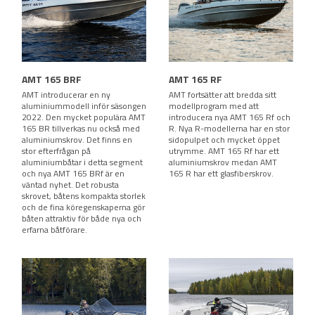
AMT 165 BRF
AMT 165 RF
AMT introducerar en ny
AMT fortsätter att bredda sitt
aluminiummodell inför säsongen
modellprogram med att
2022. Den mycket populära AMT
introducera nya AMT 165 Rf och
165 BR tillverkas nu också med
R. Nya R-modellerna har en stor
aluminiumskrov. Det finns en
sidopulpet och mycket öppet
stor efterfrågan på
utrymme. AMT 165 Rf har ett
aluminiumbåtar i detta segment
aluminiumskrov medan AMT
och nya AMT 165 BRf är en
165 R har ett glasfiberskrov.
väntad nyhet. Det robusta
skrovet, båtens kompakta storlek
och de fina köregenskaperna gör
båten attraktiv för både nya och
erfarna båtförare.