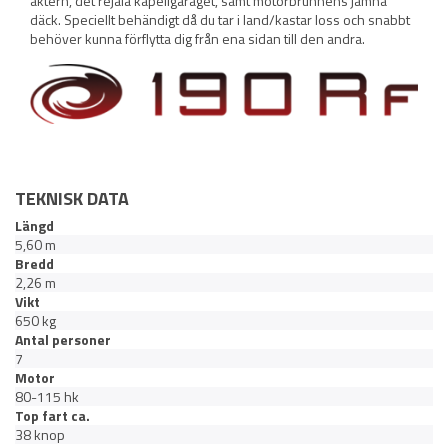
aktern, det rejäla kapellgaraget, samt motorbrunnens jämna
däck. Speciellt behändigt då du tar i land/kastar loss och snabbt
behöver kunna förflytta dig från ena sidan till den andra.
TEKNISK DATA
Längd
5,60 m
Bredd
2,26 m
Vikt
650 kg
Antal personer
7
Motor
80-115 hk
Top fart ca.
38 knop