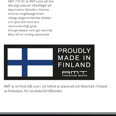
AMT 210 DC är AMT:s svar på den
ständigt växande efterfrågan på
daycruisers. Nyheten charmar
med sin högklassiga finish,
otaliga välgenomtänkta detaljer
och speciellt med sina
utomordentligt goda
köregenskaper som gör varenda
åktur till en verklig upplevelse.
AMT är en finsk båt som i sin helhet är planerad och tillverkad i Finland -
av finländare, för nordiska förhållanden.