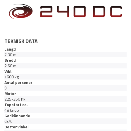
TEKNISK DATA
Längd
7,30 m
Bredd
2,60 m
Vikt
1600 kg
Antal personer
9
Motor
225-350 hk
Toppfart ca.
48 knop
Godkännande
CE/C
Bottenvinkel