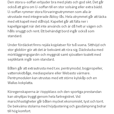
Den stora u-soffan erbjuder bra med plats och god sikt. Det går
också att göra om U-soffan till en stor solsäng eller extra bädd.
U-soffan rymmer stora förvaringsutrymmen som alla är
utrustade med integrerade Abloy-lås. Hela utrymmet går att täcka
med ett kapell med ståhöjd. Kapellet går att fälla ner i
kapellgaraget när det inte används och är då helt ur vägen och
hålls snyggt och rent. Ett behändigt bord ingår också som
standard.
Under fördäcket finns rejäla kojplatser för två vuxna. Sitthöjd och
stor gliddörr gör att det är bekvämt att röra sig. Däckslucka med
mörkläggningsgardin och myggnät samt sjövatten toalett med
septiktank ingår som standard.
Båten går att extrautrusta med t.ex. pentrymodul, bogpropeller,
vattenskidbåge, mediaspelare eller Webasto värmare.
Pentrymodulen kan utrustas med ett större kylskåp och en
Wallas kokplatta.
Köregenskaperna är i toppklass och den sportiga prestandan
kan utnyttjas tryggt genom hela fartregistret. Vid
marschhastigheter går båten mycket ekonomiskt, tyst och torrt.
De bekväma stolarna med höjdjustering och gasdämpning bidrar
till hög komfort.