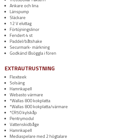
Ankare och lina
Länspump
Släckare
12 V eluttag
Förtöjningslinor
Fendert 4 st
Paddel/båtshake
Securmark- märkning
Godkänd låsöggla i fören
EXTRAUTRUSTNING
Flexiteek
Solsäng
Hamnkapell
Webasto värmare
*Wallas 800 kokplatta
*Wallas 800 kokplatta/värmare
*CR50 kylskåp
Pentrymodul
Vattenskidbåge
Hamnkapell
Mediaspelare med 2 högtalare