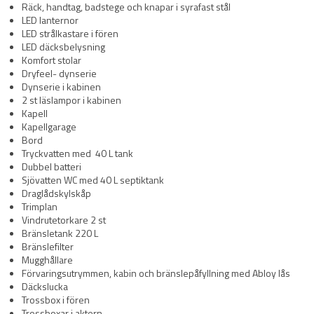
Räck, handtag, badstege och knapar i syrafast stål
LED lanternor
LED strålkastare i fören
LED däcksbelysning
Komfort stolar
Dryfeel- dynserie
Dynserie i kabinen
2 st läslampor i kabinen
Kapell
Kapellgarage
Bord
Tryckvatten med 40 L tank
Dubbel batteri
Sjövatten WC med 40 L septiktank
Draglådskylskåp
Trimplan
Vindrutetorkare 2 st
Bränsletank 220 L
Bränslefilter
Mugghållare
Förvaringsutrymmen, kabin och bränslepåfyllning med Abloy lås
Däckslucka
Trossbox i fören
Trossboxar i aktern