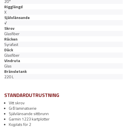
20°
Rigglängd
X
Självlänsande
√
Skrov
Glasfiber
Räcken
Syrafast
Däck
Glasfiber
Vindruta
Glas
Bränsletank
220 L
STANDARDUTRUSTNING
Vitt skrov
Grå laminatserie
Självlänsande sittbrunn
Garmin 1223 kartplotter
Kojplats för 2