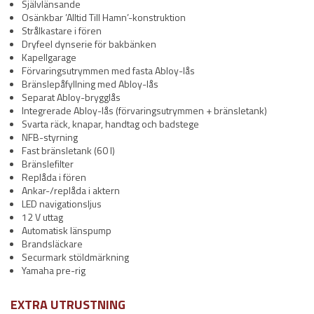
Självlänsande
Osänkbar ’Alltid Till Hamn’-konstruktion
Strålkastare i fören
Dryfeel dynserie för bakbänken
Kapellgarage
Förvaringsutrymmen med fasta Abloy-lås
Bränslepåfyllning med Abloy-lås
Separat Abloy-brygglås
Integrerade Abloy-lås (förvaringsutrymmen + bränsletank)
Svarta räck, knapar, handtag och badstege
NFB-styrning
Fast bränsletank (60 l)
Bränslefilter
Replåda i fören
Ankar-/replåda i aktern
LED navigationsljus
12 V uttag
Automatisk länspump
Brandsläckare
Securmark stöldmärkning
Yamaha pre-rig
EXTRA UTRUSTNING