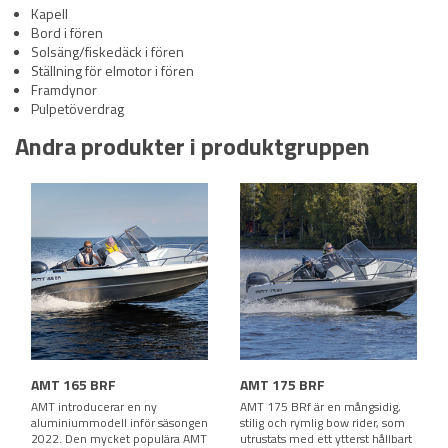
Kapell
Bord i fören
Solsäng/fiskedäck i fören
Ställning för elmotor i fören
Framdynor
Pulpetöverdrag
Andra produkter i produktgruppen
AMT 165 BRF
AMT 175 BRF
AMT introducerar en ny
AMT 175 BRf är en mångsidig,
aluminiummodell inför säsongen
stilig och rymlig bow rider, som
2022. Den mycket populära AMT
utrustats med ett ytterst hållbart