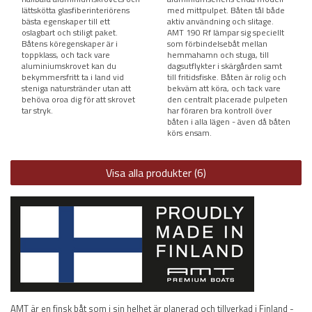
lättskötta glasfiberinteriörens
med mittpulpet. Båten tål både
bästa egenskaper till ett
aktiv användning och slitage.
oslagbart och stiligt paket.
AMT 190 Rf lämpar sig speciellt
Båtens köregenskaper är i
som förbindelsebåt mellan
toppklass, och tack vare
hemmahamn och stuga, till
aluminiumskrovet kan du
dagsutflykter i skärgården samt
bekymmersfritt ta i land vid
till fritidsfiske. Båten är rolig och
steniga naturstränder utan att
bekväm att köra, och tack vare
behöva oroa dig för att skrovet
den centralt placerade pulpeten
tar stryk.
har föraren bra kontroll över
båten i alla lägen - även då båten
körs ensam.
Visa alla produkter (6)
AMT är en finsk båt som i sin helhet är planerad och tillverkad i Finland -