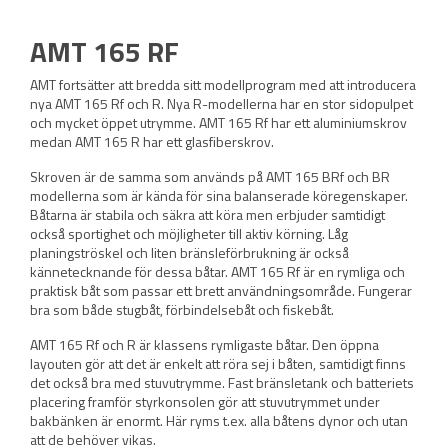
AMT 165 RF
AMT fortsätter att bredda sitt modellprogram med att introducera
nya AMT 165 Rf och R. Nya R-modellerna har en stor sidopulpet
och mycket öppet utrymme. AMT 165 Rf har ett aluminiumskrov
medan AMT 165 R har ett glasfiberskrov.
Skroven är de samma som används på AMT 165 BRf och BR
modellerna som är kända för sina balanserade köregenskaper.
Båtarna är stabila och säkra att köra men erbjuder samtidigt
också sportighet och möjligheter till aktiv körning. Låg
planingströskel och liten bränsleförbrukning är också
kännetecknande för dessa båtar. AMT 165 Rf är en rymliga och
praktisk båt som passar ett brett användningsområde. Fungerar
bra som både stugbåt, förbindelsebåt och fiskebåt.
AMT 165 Rf och R är klassens rymligaste båtar. Den öppna
layouten gör att det är enkelt att röra sej i båten, samtidigt finns
det också bra med stuvutrymme. Fast bränsletank och batteriets
placering framför styrkonsolen gör att stuvutrymmet under
bakbänken är enormt. Här ryms t.ex. alla båtens dynor och utan
att de behöver vikas.