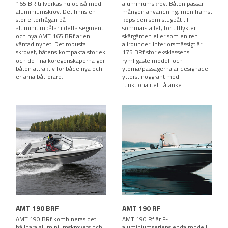
165 BR tillverkas nu också med
aluminiumskrov. Båten passar
aluminiumskrov. Det finns en
mången användning, men främst
stor efterfrågan på
köps den som stugbåt till
aluminiumbåtar i detta segment
sommarstället, för utflykter i
och nya AMT 165 BRf är en
skärgården eller som en ren
väntad nyhet. Det robusta
allrounder. Interiörsmässigt är
skrovet, båtens kompakta storlek
175 BRf storleksklassens
och de fina köregenskaperna gör
rymligaste modell och
båten attraktiv för både nya och
ytorna/passagerna är designade
erfarna båtförare.
ytterst noggrant med
funktionalitet i åtanke.
AMT 190 BRF
AMT 190 RF
AMT 190 BRf kombineras det
AMT 190 Rf är F-
hållbara aluminiumskrovets och
aluminiumseriens enda modell