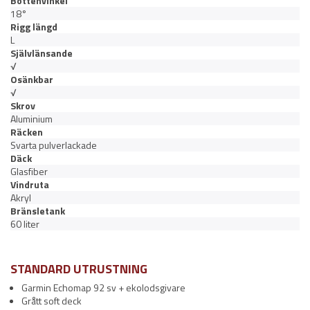
Bottenvinkel
18°
Rigg längd
L
Självlänsande
√
Osänkbar
√
Skrov
Aluminium
Räcken
Svarta pulverlackade
Däck
Glasfiber
Vindruta
Akryl
Bränsletank
60 liter
STANDARD UTRUSTNING
Garmin Echomap 92 sv + ekolodsgivare
Grått soft deck