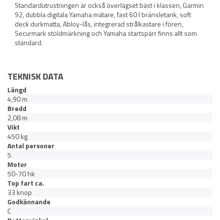
Standardutrustningen är också överlägset bäst i klassen, Garmin
92, dubbla digitala Yamaha mätare, fast 60 l bränsletank, soft
deck durkmatta, Abloy-lås, integrerad strålkastare i fören,
Securmark stöldmärkning och Yamaha startspärr finns allt som
standard.
TEKNISK DATA
Längd
4,90 m
Bredd
2,08 m
Vikt
450 kg
Antal personer
5
Motor
50-70 hk
Top fart ca.
33 knop
Godkännande
C