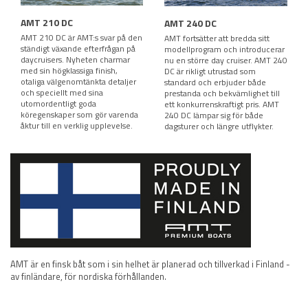
AMT 210 DC
AMT 240 DC
AMT 210 DC är AMT:s svar på den
AMT fortsätter att bredda sitt
ständigt växande efterfrågan på
modellprogram och introducerar
daycruisers. Nyheten charmar
nu en större day cruiser. AMT 240
med sin högklassiga finish,
DC är rikligt utrustad som
otaliga välgenomtänkta detaljer
standard och erbjuder både
och speciellt med sina
prestanda och bekvämlighet till
utomordentligt goda
ett konkurrenskraftigt pris. AMT
köregenskaper som gör varenda
240 DC lämpar sig för både
åktur till en verklig upplevelse.
dagsturer och längre utflykter.
AMT är en finsk båt som i sin helhet är planerad och tillverkad i Finland -
av finländare, för nordiska förhållanden.