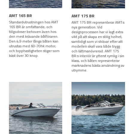
AMT 165 BR
AMT 175 BR
Standardutrustningen hos AMT
AMT 175 BR representerar AMT:s
165 BR är omfattande, och
nya generation. Vid
tillgodoser behoven även hos
designprocessen har vi lagt extra
den mest krävande båtföraren.
vikt på att skapa en stilig helhet,
Den 4,9 meter långa båten kan
samtidigt som vi strävar efter att
utrustas med 60-70hk motor,
modellen skall vara både trygg
och topphastigheten stiger som
och lättmanövrerad. AMT 175
bäst över 30 knop.
BR:s interiör är ytterst rymlig i sin
klass, och båten representerar
marknadens bästa användning av
utrymme.