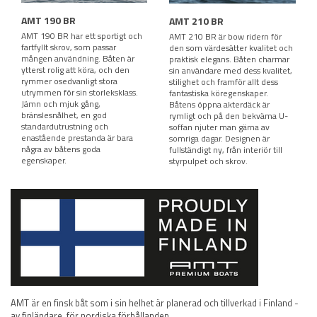
AMT 190 BR
AMT 210 BR
AMT 190 BR har ett sportigt och
AMT 210 BR är bow ridern för
fartfyllt skrov, som passar
den som värdesätter kvalitet och
mången användning. Båten är
praktisk elegans. Båten charmar
ytterst rolig att köra, och den
sin användare med dess kvalitet,
rymmer osedvanligt stora
stilighet och framför allt dess
utrymmen för sin storleksklass.
fantastiska köregenskaper.
Jämn och mjuk gång,
Båtens öppna akterdäck är
bränslesnålhet, en god
rymligt och på den bekväma U-
standardutrustning och
soffan njuter man gärna av
enastående prestanda är bara
somriga dagar. Designen är
några av båtens goda
fullständigt ny, från interiör till
egenskaper.
styrpulpet och skrov.
AMT är en finsk båt som i sin helhet är planerad och tillverkad i Finland -
av finländare, för nordiska förhållanden.