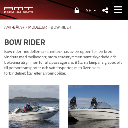
SE
AMT-BÅTAR
›
MODELLER
›
BOW RIDER
BOW RIDER
Bow rider -modellerna kännetecknas av en öppen för, en bred
vindruta med mellandörr, stora stuvutrymmen samt skyddade och
bekväma utrymmen för alla passagerare. Båtarna lämpar sig speciellt
till persontransporter och vattensporter, men även som
förbindelsebåtar eller allroundbåtar.