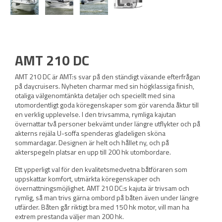
AMT 210 DC
AMT 210 DC är AMT:s svar på den ständigt växande efterfrågan
på daycruisers. Nyheten charmar med sin högklassiga finish,
otaliga välgenomtänkta detaljer och speciellt med sina
utomordentligt goda köregenskaper som gör varenda åktur till
en verklig upplevelse. I den trivsamma, rymliga kajutan
övernattar två personer bekvämt under längre utflykter och på
akterns rejäla U-soffa spenderas gladeligen sköna
sommardagar. Designen är helt och hållet ny, och på
akterspegeln platsar en upp till 200 hk utombordare.
Ett ypperligt val för den kvalitetsmedvetna båtföraren som
uppskattar komfort, utmärkta köregenskaper och
övernattningsmöjlighet. AMT 210 DC:s kajuta är trivsam och
rymlig, så man trivs gärna ombord på båten även under längre
utfärder. Båten går riktigt bra med 150 hk motor, vill man ha
extrem prestanda väljer man 200 hk.