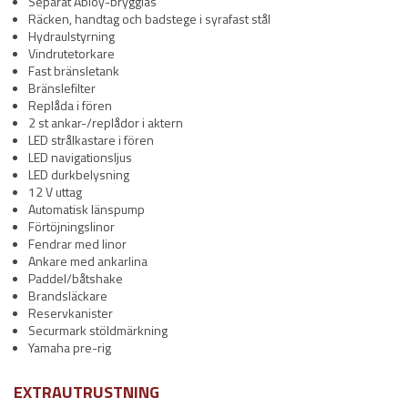
Separat Abloy-brygglås
Räcken, handtag och badstege i syrafast stål
Hydraulstyrning
Vindrutetorkare
Fast bränsletank
Bränslefilter
Replåda i fören
2 st ankar-/replådor i aktern
LED strålkastare i fören
LED navigationsljus
LED durkbelysning
12 V uttag
Automatisk länspump
Förtöjningslinor
Fendrar med linor
Ankare med ankarlina
Paddel/båtshake
Brandsläckare
Reservkanister
Securmark stöldmärkning
Yamaha pre-rig
EXTRAUTRUSTNING