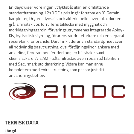
En daycruiser vore ingen utflyktsbåt utan en omfattande
standardutrustning. I 210 DC:s pris ingår förutom en 9" Garmin
kartplotter, Dryfeel dynsats och akterkapellet även bl.a. durkens
grå laminatskivor, förruffens taklucka med myggnät och
mörkläggningsgardin, förvaringsutrymmenas integrerade Abloy-
lås, hydraulisk styrning, förarens vindrutetorkare och en separat
reservtank för bränsle. Därtill inkluderar vi i standardpriset även
all nödvändig basutrustning, dvs. förtöjningslinor, ankare med
ankarlina, fendrar med fenderlinor, en båtshake samt
skumsläckare. Alla AMT-båtar utrustas även redan på fabriken
med Securmark stöldmärkning. Vidare kan man ännu
komplettera med extra utrustning som passar just ditt
användningsbehov.
TEKNISK DATA
Längd