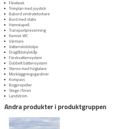
Flexiteek
Trimplan med joystick
Babord vindrutetorkare
Bord med stativ
Hamnkapell
Transportpresenning
Kemisk WC
Värmare
Vattenskidstolpe
Draglådskylskåp
Färskvattensystem
Dubbelt batterisystem
Stereo med högtalare
Mörkläggningsgardiner
Kompass
Bogpropeller
Stege i fören
Landström
Andra produkter i produktgruppen