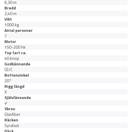
6,30 m
Bredd
2,40 m
Vikt
1000 kg
Antal personer
7
Motor
150-200 hk
Top fart ca.
40 knop
Godkännande
CE/C
Bottenvinkel
20°
Rigg längd
X
Självlänsande
√
Skrov
Glasfiber
Räcken
Syrafast
Däck