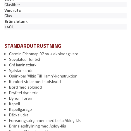
Glasfiber
Vindruta
Glas
Bränsletank
140 L
STANDARDUTRUSTNING
Garmin Echomap 92 sv + ekolodsgivare
Sovplatser för två
Grå laminatdurk
Självlänsande
Osänkbar 'Alltid Till Hamn'-konstruktion
Komfort stolar med stolskydd
Bord med solbädd
Dryfeel dynserie
Dynor i fören
Kapell
Kapellgarage
Däckslucka
Förvaringsutrymmen med fasta Abloy-lås
Bränslepåfyllning med Abloy-lås