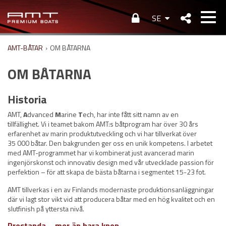
SE
AMT-BÅTAR
›
OM BÅTARNA
OM BÅTARNA
Historia
AMT,
A
dvanced
M
arine
T
ech, har inte fått sitt namn av en
tillfällighet. Vi i teamet bakom AMT:s båtprogram har över 30 års
erfarenhet av marin produktutveckling och vi har tillverkat över
35 000 båtar. Den bakgrunden ger oss en unik kompetens. I arbetet
med AMT-programmet har vi kombinerat just avancerad marin
ingenjörskonst och innovativ design med vår utvecklade passion för
perfektion – för att skapa de bästa båtarna i segmentet 15-23 fot.
AMT tillverkas i en av Finlands modernaste produktionsanläggningar
där vi lagt stor vikt vid att producera båtar med en hög kvalitet och en
slutfinish på yttersta nivå.
Prestanda – mer än bara knop