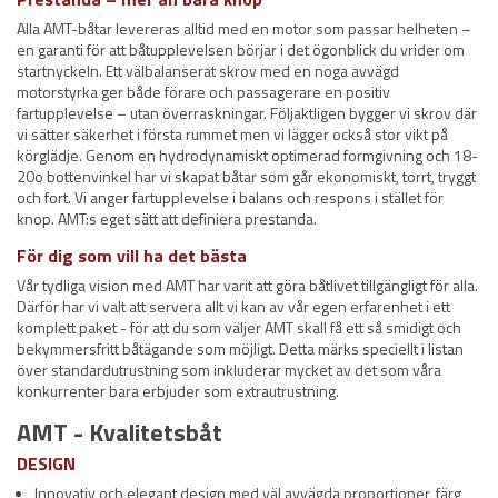
Alla AMT-båtar levereras alltid med en motor som passar helheten –
en garanti för att båtupplevelsen börjar i det ögonblick du vrider om
startnyckeln. Ett välbalanserat skrov med en noga avvägd
motorstyrka ger både förare och passagerare en positiv
fartupplevelse – utan överraskningar. Följaktligen bygger vi skrov där
vi sätter säkerhet i första rummet men vi lägger också stor vikt på
körglädje. Genom en hydrodynamiskt optimerad formgivning och 18-
20o bottenvinkel har vi skapat båtar som går ekonomiskt, torrt, tryggt
och fort. Vi anger fartupplevelse i balans och respons i stället för
knop. AMT:s eget sätt att definiera prestanda.
För dig som vill ha det bästa
Vår tydliga vision med AMT har varit att göra båtlivet tillgängligt för alla.
Därför har vi valt att servera allt vi kan av vår egen erfarenhet i ett
komplett paket - för att du som väljer AMT skall få ett så smidigt och
bekymmersfritt båtägande som möjligt. Detta märks speciellt i listan
över standardutrustning som inkluderar mycket av det som våra
konkurrenter bara erbjuder som extrautrustning.
AMT - Kvalitetsbåt
DESIGN
Innovativ och elegant design med väl avvägda proportioner, färg