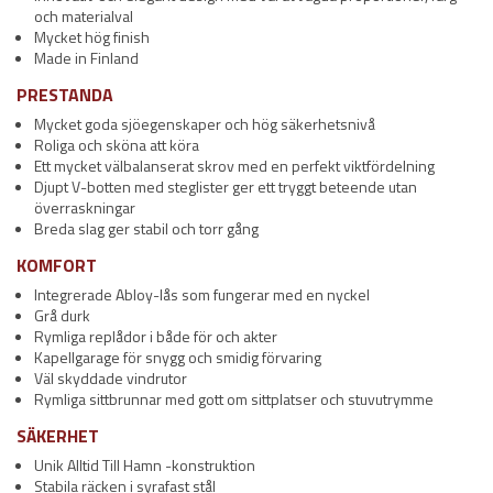
och materialval
Mycket hög finish
Made in Finland
PRESTANDA
Mycket goda sjöegenskaper och hög säkerhetsnivå
Roliga och sköna att köra
Ett mycket välbalanserat skrov med en perfekt viktfördelning
Djupt V-botten med steglister ger ett tryggt beteende utan
överraskningar
Breda slag ger stabil och torr gång
KOMFORT
Integrerade Abloy-lås som fungerar med en nyckel
Grå durk
Rymliga replådor i både för och akter
Kapellgarage för snygg och smidig förvaring
Väl skyddade vindrutor
Rymliga sittbrunnar med gott om sittplatser och stuvutrymme
SÄKERHET
Unik Alltid Till Hamn -konstruktion
Stabila räcken i syrafast stål