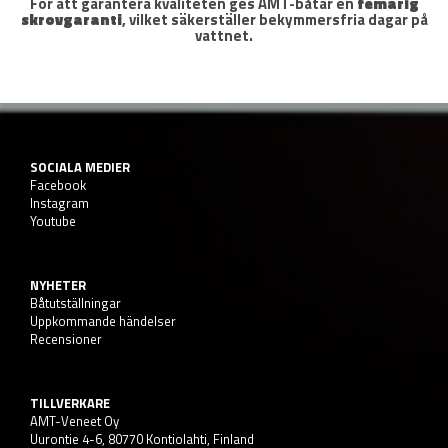
För att garantera kvaliteten ges AMT-båtar en
femårig
skrovgaranti
, vilket säkerställer bekymmersfria dagar på
vattnet.
SOCIALA MEDIER
Facebook
Instagram
Youtube
NYHETER
Båtutställningar
Uppkommande händelser
Recensioner
TILLVERKARE
AMT-Veneet Oy
Uurontie 4-6, 80770 Kontiolahti, Finland