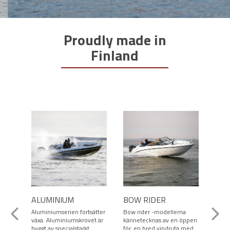
Proudly made in
Finland
ALUMINIUM
BOW RIDER
CON
Aluminiumserien fortsätter
Bow rider -modellerna
Geme
växa. Aluminiumskrovet är
kännetecknas av en öppen
serie
byggt av specialstarkt
för, en bred vindruta med
öppe