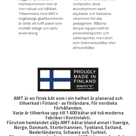
marinaluminium som är
mellandörr, stora
breda
mer robust och hållbart.
stuvutrymmen samt
vare 
Tillsammans med AMT:s
skyddade och bekväma
det s
högklassiga glasfiberinteriör
utrymmen för alla
röra 
är detta ett tufft paket som
passagerare. Båtarna
R-mod
motstår slitage och aktiv
lämpar sig speciellt till
såväl
användning.
persontransporter och
som t
vattensporter, men även
och s
som förbindelsebåtar eller
allroundbåtar.
AMT är en finsk båt som i sin helhet är planerad och
tillverkad i Finland - av finländare, för nordiska
förhållanden.
Varje år tillverkas upp till 1 600 båtar vid två moderna
fabriker i Kontiolahti.
Förutom hemlandet säljs AMT-båtar bland annat i Sverige,
Norge, Danmark, Storbritannien, Tyskland, Estland,
Nederländerna, Schweiz och Turkiet.