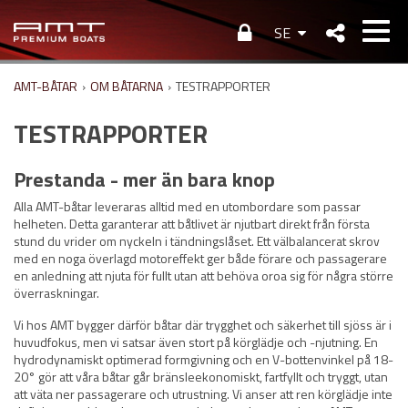
SE
AMT-BÅTAR
›
OM BÅTARNA
›
TESTRAPPORTER
TESTRAPPORTER
Prestanda - mer än bara knop
Alla AMT-båtar leveraras alltid med en utombordare som passar
helheten. Detta garanterar att båtlivet är njutbart direkt från första
stund du vrider om nyckeln i tändningslåset. Ett välbalancerat skrov
med en noga överlagd motoreffekt ger både förare och passagerare
en anledning att njuta för fullt utan att behöva oroa sig för några större
överraskningar.
Vi hos AMT bygger därför båtar där trygghet och säkerhet till sjöss är i
huvudfokus, men vi satsar även stort på körglädje och -njutning. En
hydrodynamiskt optimerad formgivning och en V-bottenvinkel på 18-
20° gör att våra båtar går bränsleekonomiskt, fartfyllt och tryggt, utan
att väta ner passagerare och utrustning. Vi anser att ren körglädje inte