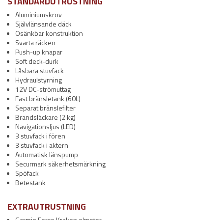
STANDARDUTRUSTNING
Aluminiumskrov
Självlänsande däck
Osänkbar konstruktion
Svarta räcken
Push-up knapar
Soft deck-durk
Låsbara stuvfack
Hydraulstyrning
12V DC-strömuttag
Fast bränsletank (60L)
Separat bränslefilter
Brandsläckare (2 kg)
Navigationsljus (LED)
3 stuvfack i fören
3 stuvfack i aktern
Automatisk länspump
Securmark säkerhetsmärkning
Spöfack
Betestank
EXTRAUTRUSTNING
Garmin Force Kraken elmotor