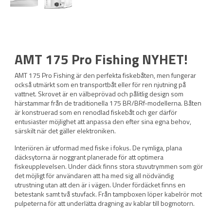
AMT 175 Pro Fishing NYHET!
AMT 175 Pro Fishing är den perfekta fiskebåten, men fungerar
också utmärkt som en transportbåt eller för ren njutning på
vattnet. Skrovet är en välbeprövad och pålitlig design som
härstammar från de traditionella 175 BR/BRf-modellerna. Båten
är konstruerad som en renodlad fiskebåt och ger därför
entusiaster möjlighet att anpassa den efter sina egna behov,
särskilt när det gäller elektroniken.
Interiören är utformad med fiske i fokus. De rymliga, plana
däcksytorna är noggrant planerade för att optimera
fiskeupplevelsen. Under däck finns stora stuvutrymmen som gör
det möjligt för användaren att ha med sig all nödvändig
utrustning utan att den är i vägen. Under fördäcket finns en
betestank samt två stuvfack. Från tampboxen löper kabelrör mot
pulpeterna för att underlätta dragning av kablar till bogmotorn.