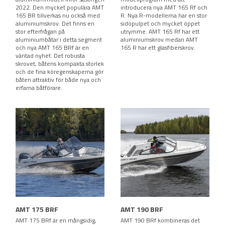
2022. Den mycket populära AMT
introducera nya AMT 165 Rf och
165 BR tillverkas nu också med
R. Nya R-modellerna har en stor
aluminiumskrov. Det finns en
sidopulpet och mycket öppet
stor efterfrågan på
utrymme. AMT 165 Rf har ett
aluminiumbåtar i detta segment
aluminiumskrov medan AMT
och nya AMT 165 BRf är en
165 R har ett glasfiberskrov.
väntad nyhet. Det robusta
skrovet, båtens kompakta storlek
och de fina köregenskaperna gör
båten attraktiv för både nya och
erfarna båtförare.
AMT 175 BRF
AMT 190 BRF
AMT 175 BRf är en mångsidig,
AMT 190 BRf kombineras det