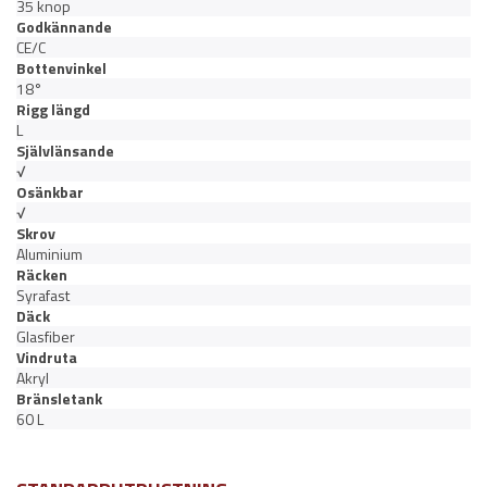
35 knop
Godkännande
CE/C
Bottenvinkel
18°
Rigg längd
L
Självlänsande
√
Osänkbar
√
Skrov
Aluminium
Räcken
Syrafast
Däck
Glasfiber
Vindruta
Akryl
Bränsletank
60 L