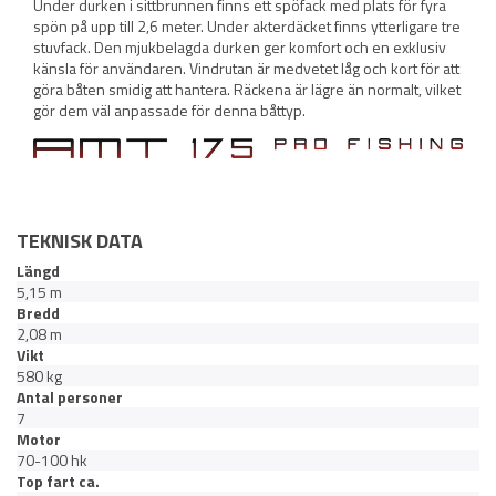
Under durken i sittbrunnen finns ett spöfack med plats för fyra
spön på upp till 2,6 meter. Under akterdäcket finns ytterligare tre
stuvfack. Den mjukbelagda durken ger komfort och en exklusiv
känsla för användaren. Vindrutan är medvetet låg och kort för att
göra båten smidig att hantera. Räckena är lägre än normalt, vilket
gör dem väl anpassade för denna båttyp.
TEKNISK DATA
Längd
5,15 m
Bredd
2,08 m
Vikt
580 kg
Antal personer
7
Motor
70-100 hk
Top fart ca.