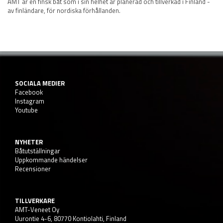
AMT är en finsk båt som i sin helhet är planerad och tillverkad i Finland -
av finländare, för nordiska förhållanden.
SOCIALA MEDIER
Facebook
Instagram
Youtube
NYHETER
Båtutställningar
Uppkommande händelser
Recensioner
TILLVERKARE
AMT-Veneet Oy
Uurontie 4-6, 80770 Kontiolahti, Finland