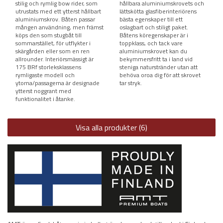
stilig och rymlig bow rider, som
hållbara aluminiumskrovets och
utrustats med ett ytterst hållbart
lättskötta glasfiberinteriörens
aluminiumskrov. Båten passar
bästa egenskaper till ett
mången användning, men främst
oslagbart och stiligt paket.
köps den som stugbåt till
Båtens köregenskaper är i
sommarstället, för utflykter i
toppklass, och tack vare
skärgården eller som en ren
aluminiumskrovet kan du
allrounder. Interiörsmässigt är
bekymmersfritt ta i land vid
175 BRf storleksklassens
steniga naturstränder utan att
rymligaste modell och
behöva oroa dig för att skrovet
ytorna/passagerna är designade
tar stryk.
ytterst noggrant med
funktionalitet i åtanke.
Visa alla produkter (6)