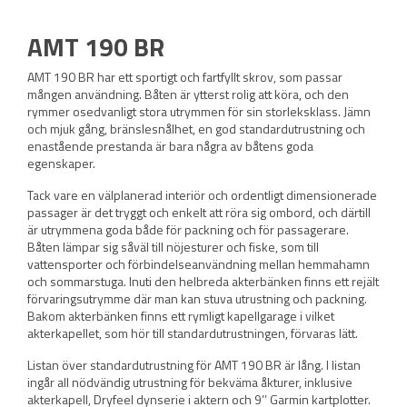
AMT 190 BR
AMT 190 BR har ett sportigt och fartfyllt skrov, som passar
mången användning. Båten är ytterst rolig att köra, och den
rymmer osedvanligt stora utrymmen för sin storleksklass. Jämn
och mjuk gång, bränslesnålhet, en god standardutrustning och
enastående prestanda är bara några av båtens goda
egenskaper.
Tack vare en välplanerad interiör och ordentligt dimensionerade
passager är det tryggt och enkelt att röra sig ombord, och därtill
är utrymmena goda både för packning och för passagerare.
Båten lämpar sig såväl till nöjesturer och fiske, som till
vattensporter och förbindelseanvändning mellan hemmahamn
och sommarstuga. Inuti den helbreda akterbänken finns ett rejält
förvaringsutrymme där man kan stuva utrustning och packning.
Bakom akterbänken finns ett rymligt kapellgarage i vilket
akterkapellet, som hör till standardutrustningen, förvaras lätt.
Listan över standardutrustning för AMT 190 BR är lång. I listan
ingår all nödvändig utrustning för bekväma åkturer, inklusive
akterkapell, Dryfeel dynserie i aktern och 9’’ Garmin kartplotter.