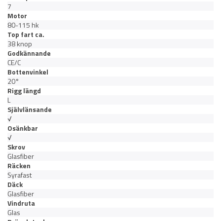
7
Motor
80-115 hk
Top fart ca.
38 knop
Godkännande
CE/C
Bottenvinkel
20°
Rigg längd
L
Självlänsande
√
Osänkbar
√
Skrov
Glasfiber
Räcken
Syrafast
Däck
Glasfiber
Vindruta
Glas