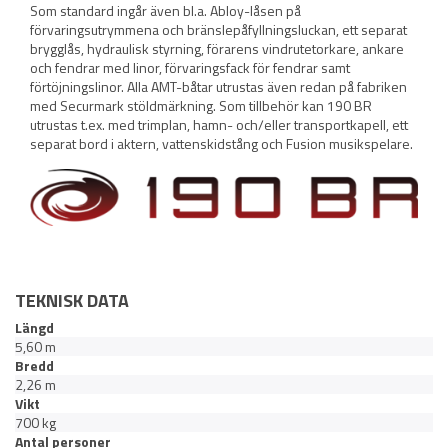
Som standard ingår även bl.a. Abloy-låsen på
förvaringsutrymmena och bränslepåfyllningsluckan, ett separat
brygglås, hydraulisk styrning, förarens vindrutetorkare, ankare
och fendrar med linor, förvaringsfack för fendrar samt
förtöjningslinor. Alla AMT-båtar utrustas även redan på fabriken
med Securmark stöldmärkning. Som tillbehör kan 190 BR
utrustas t.ex. med trimplan, hamn- och/eller transportkapell, ett
separat bord i aktern, vattenskidstång och Fusion musikspelare.
TEKNISK DATA
Längd
5,60 m
Bredd
2,26 m
Vikt
700 kg
Antal personer