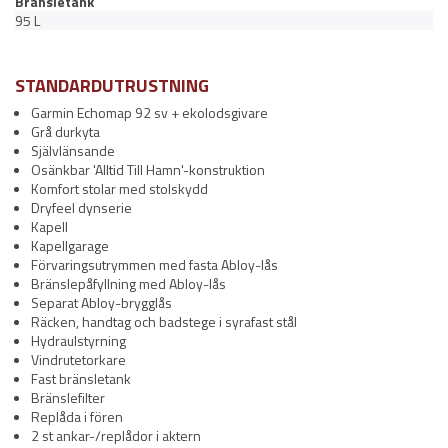
Bränsletank
95 L
STANDARDUTRUSTNING
Garmin Echomap 92 sv + ekolodsgivare
Grå durkyta
Självlänsande
Osänkbar 'Alltid Till Hamn'-konstruktion
Komfort stolar med stolskydd
Dryfeel dynserie
Kapell
Kapellgarage
Förvaringsutrymmen med fasta Abloy-lås
Bränslepåfyllning med Abloy-lås
Separat Abloy-brygglås
Räcken, handtag och badstege i syrafast stål
Hydraulstyrning
Vindrutetorkare
Fast bränsletank
Bränslefilter
Replåda i fören
2 st ankar-/replådor i aktern