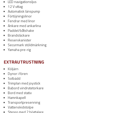
LED navigationsljus
12 V uttag
Automatisk länspump
Förtöjningslinor
Fendrar med linor
Ankare med ankarlina
Paddel/båtshake
Brandsläckare
Reservkanister
Securmark stöldmärkning
Yamaha pre-rig
EXTRAUTRUSTNING
Köljärn
Dynor i fören
Solbädd
Trimplan med joystick
Babord vindrutetorkare
Bord med stativ
Hamnkapell
Transportpresenning
Vattenskidstolpe
Stereo med 2 högtalare