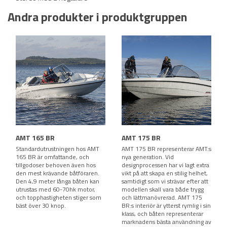
Andra produkter i produktgruppen
AMT 165 BR
AMT 175 BR
Standardutrustningen hos AMT
AMT 175 BR representerar AMT:s
165 BR är omfattande, och
nya generation. Vid
tillgodoser behoven även hos
designprocessen har vi lagt extra
den mest krävande båtföraren.
vikt på att skapa en stilig helhet,
Den 4,9 meter långa båten kan
samtidigt som vi strävar efter att
utrustas med 60-70hk motor,
modellen skall vara både trygg
och topphastigheten stiger som
och lättmanövrerad. AMT 175
bäst över 30 knop.
BR:s interiör är ytterst rymlig i sin
klass, och båten representerar
marknadens bästa användning av