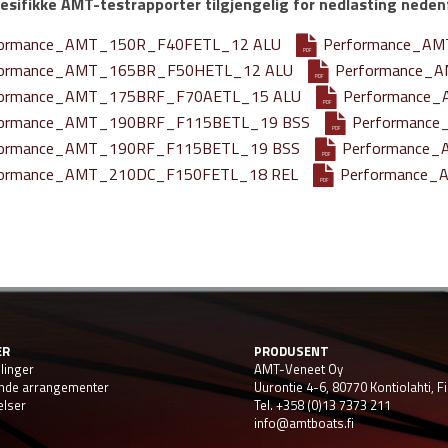
sifikke AMT-testrapporter tilgjengelig for nedlasting neden
formance_AMT_150R_F40FETL_12 ALU
Performance_A
PDF
formance_AMT_165BR_F50HETL_12 ALU
Performance_
PDF
formance_AMT_175BRF_F70AETL_15 ALU
Performance
PDF
formance_AMT_190BRF_F115BETL_19 BSS
Performanc
PDF
formance_AMT_190RF_F115BETL_19 BSS
Performance
PDF
formance_AMT_210DC_F150FETL_18 REL
Performance_
PDF
ER
PRODUSENT
llinger
AMT-Veneet Oy
de arrangementer
Uurontie 4-6, 80770 Kontiolahti, F
lser
Tel. +358 (0)13 7373 211
info@amtboats.fi