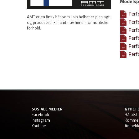
Modelspe
Per
AMT er en finsk båt som i sin helhet er planlagt
PDF
Per
og produsert i Finland - av finner, for nordiske
PDF
forhold.
Per
PDF
Per
PDF
Per
PDF
Per
PDF
SOSIALE MEDIER
NYHET
Facebook
Båtutsti
Instagram
Kommen
Youtube
Anmelde