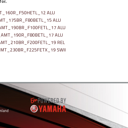
for.
MT_160R_F50HETL_12 ALU
AMT_175BR_F80BETL_15 ALU
_AMT_190BR_F100FETL_17 ALU
e_AMT_190R_F80BETL_17 ALU
_AMT_210BR_F200FETL_19 REL
AMT_230BR_F225FETX_19 SWII
inland