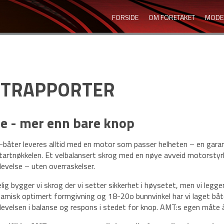
FORSIDE
OM FORETAKET
MODE
STRAPPORTER
se - mer enn bare knop
-båter leveres alltid med en motor som passer helheten – en garant
startnøkkelen. Et velbalansert skrog med en nøye avveid motorstyrk
levelse – uten overraskelser.
lig bygger vi skrog der vi setter sikkerhet i høysetet, men vi legg
amisk optimert formgivning og 18-20o bunnvinkel har vi laget båte
levelsen i balanse og respons i stedet for knop. AMT:s egen måte å