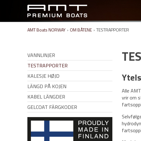
AMT Boats NORWAY
›
OM BÅTENE
›
TESTRAPPORTER
TE
VANNLINJER
TESTRAPPORTER
Ytel
KALESJE HØJD
LÄNGD PÅ KOJEN
Alle AMT
KABEL LÄNGDER
vrir om 
fartsopp
GELCOAT FÄRGKODER
Selvfølge
hydrodyn
fartsopp