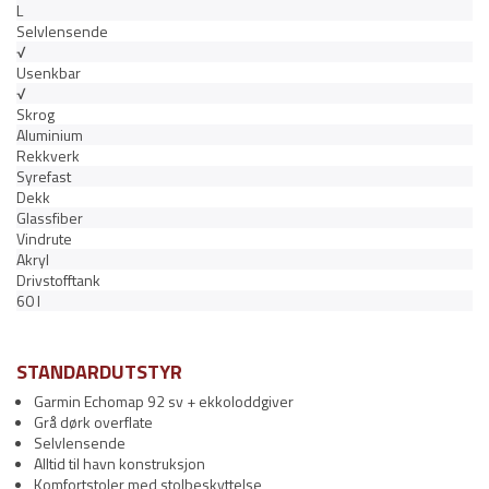
L
Selvlensende
√
Usenkbar
√
Skrog
Aluminium
Rekkverk
Syrefast
Dekk
Glassfiber
Vindrute
Akryl
Drivstofftank
60 l
STANDARDUTSTYR
Garmin Echomap 92 sv + ekkoloddgiver
Grå dørk overflate
Selvlensende
Alltid til havn konstruksjon
Komfortstoler med stolbeskyttelse