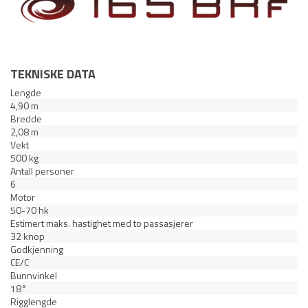
TEKNISKE DATA
Lengde
4,90 m
Bredde
2,08 m
Vekt
500 kg
Antall personer
6
Motor
50-70 hk
Estimert maks. hastighet med to passasjerer
32 knop
Godkjenning
CE/C
Bunnvinkel
18°
Rigglengde