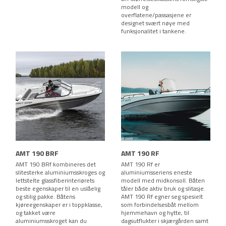
modell og
overflatene/passasjene er
designet svært nøye med
funksjonalitet i tankene.
AMT 190 BRF
AMT 190 RF
AMT 190 BRf kombineres det
AMT 190 Rf er
slitesterke aluminiumsskroges og
aluminiumsseriens eneste
lettstelte glassfiberinteriørets
modell med midkonsoll. Båten
beste egenskaper til en uslåelig
tåler både aktiv bruk og slitasje.
og stilig pakke. Båtens
AMT 190 Rf egner seg spesielt
kjøreegenskaper er i toppklasse,
som forbindelsesbåt mellom
og takket være
hjemmehavn og hytte, til
aluminiumsskroget kan du
dagsutflukter i skjærgården samt