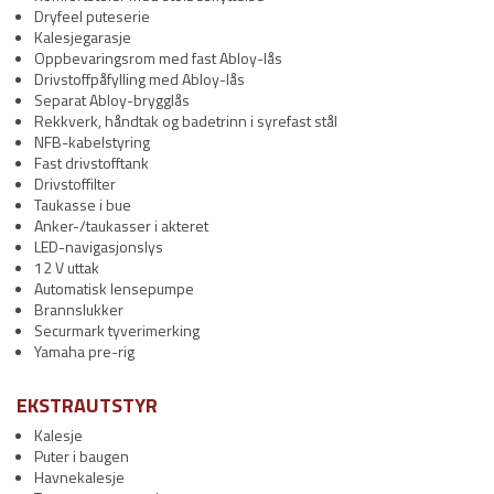
Dryfeel puteserie
Kalesjegarasje
Oppbevaringsrom med fast Abloy-lås
Drivstoffpåfylling med Abloy-lås
Separat Abloy-brygglås
Rekkverk, håndtak og badetrinn i syrefast stål
NFB-kabelstyring
Fast drivstofftank
Drivstoffilter
Taukasse i bue
Anker-/taukasser i akteret
LED-navigasjonslys
12 V uttak
Automatisk lensepumpe
Brannslukker
Securmark tyverimerking
Yamaha pre-rig
EKSTRAUTSTYR
Kalesje
Puter i baugen
Havnekalesje