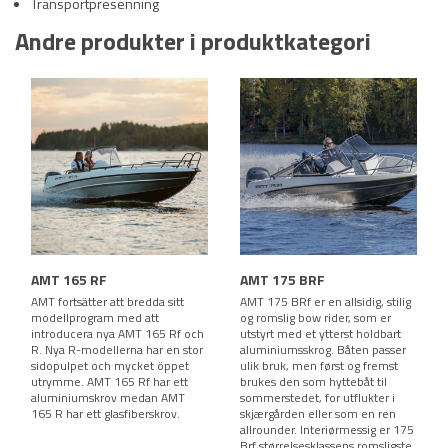
Transportpresenning
Andre produkter i produktkategori
AMT 165 RF
AMT 175 BRF
AMT fortsätter att bredda sitt
AMT 175 BRf er en allsidig, stilig
modellprogram med att
og romslig bow rider, som er
introducera nya AMT 165 Rf och
utstyrt med et ytterst holdbart
R. Nya R-modellerna har en stor
aluminiumsskrog. Båten passer
sidopulpet och mycket öppet
ulik bruk, men først og fremst
utrymme. AMT 165 Rf har ett
brukes den som hyttebåt til
aluminiumskrov medan AMT
sommerstedet, for utflukter i
165 R har ett glasfiberskrov.
skjærgården eller som en ren
allrounder. Interiørmessig er 175
Brf størrelsesklassens romsligste