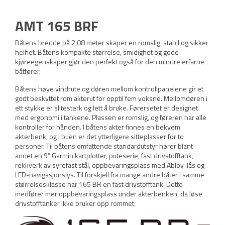
AMT 165 BRF
Båtens bredde på 2,08 meter skaper en romslig, stabil og sikker
helhet. Båtens kompakte størrelse, smidighet og gode
kjøreegenskaper gjør den perfekt også for den mindre erfarne
båtfører.
Båtens høye vindrute og døren mellom kontrollpanelene gir et
godt beskyttet rom akterut for opptil fem voksne. Mellomdøren i
ett stykke er slitesterk og lett å bruke. Førersetet er designet
med ergonomi i tankene. Plassen er romslig, og føreren har alle
kontroller for hånden. I båtens akter finnes en bekvem
akterbenk, og i buen er det ytterligere sitteplasser for to
personer. Til båtens omfattende standardutstyr hører blant
annet en 9” Garmin kartplotter, puteserie, fast drivstofftank,
rekkverk av syrefast stål, oppbevaringsplass med Abloy-lås og
LED-navigasjonslys. Til forskjell fra mange andre båter i samme
størrelsesklasse har 165 BR en fast drivstofftank. Dette
medfører mer oppbevaringsplass under akterbenken, da løse
drivstofftanker ikke bruker opp rommet.