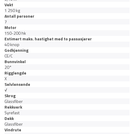
Vekt
1 250 kg
Antall personer
7
Motor
150-200 hk
Estimert maks. hastighet med to passasjerer
40 knop
Godkjenning
CE/C
Bunnvinkel
20°
Rigglengde
X
Selvlensende
√
Skrog
Glassfiber
Rekkverk
Syrefast
Dekk
Glassfiber
Vindrute