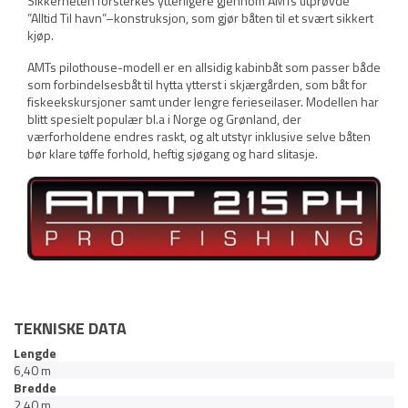
Sikkerheten forsterkes ytterligere gjennom AMTs utprøvde
”Alltid Til havn”–konstruksjon, som gjør båten til et svært sikkert
kjøp.
AMTs pilothouse-modell er en allsidig kabinbåt som passer både
som forbindelsesbåt til hytta ytterst i skjærgården, som båt for
fiskeekskursjoner samt under lengre ferieseilaser. Modellen har
blitt spesielt populær bl.a i Norge og Grønland, der
værforholdene endres raskt, og alt utstyr inklusive selve båten
bør klare tøffe forhold, heftig sjøgang og hard slitasje.
TEKNISKE DATA
Lengde
6,40 m
Bredde
2,40 m