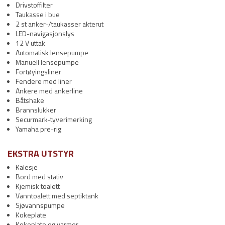
Drivstoffilter
Taukasse i bue
2 st anker-/taukasser akterut
LED-navigasjonslys
12 V uttak
Automatisk lensepumpe
Manuell lensepumpe
Fortøyingsliner
Fendere med liner
Ankere med ankerline
Båtshake
Brannslukker
Securmark-tyverimerking
Yamaha pre-rig
EKSTRA UTSTYR
Kalesje
Bord med stativ
Kjemisk toalett
Vanntoalett med septiktank
Sjøvannspumpe
Kokeplate
Kokeplate og varmer