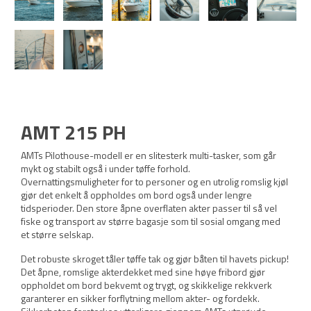
AMT 215 PH
AMTs Pilothouse-modell er en slitesterk multi-tasker, som går
mykt og stabilt også i under tøffe forhold.
Overnattingsmuligheter for to personer og en utrolig romslig kjøl
gjør det enkelt å oppholdes om bord også under lengre
tidsperioder. Den store åpne overflaten akter passer til så vel
fiske og transport av større bagasje som til sosial omgang med
et større selskap.
Det robuste skroget tåler tøffe tak og gjør båten til havets pickup!
Det åpne, romslige akterdekket med sine høye fribord gjør
oppholdet om bord bekvemt og trygt, og skikkelige rekkverk
garanterer en sikker forflytning mellom akter- og fordekk.