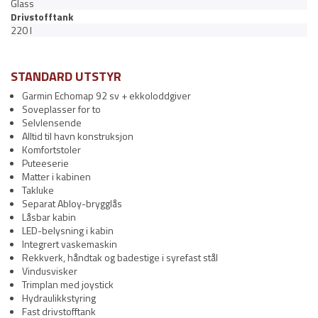
Glass
Drivstofftank
220 l
STANDARD UTSTYR
Garmin Echomap 92 sv + ekkoloddgiver
Soveplasser for to
Selvlensende
Alltid til havn konstruksjon
Komfortstoler
Puteeserie
Matter i kabinen
Takluke
Separat Abloy-brygglås
Låsbar kabin
LED-belysning i kabin
Integrert vaskemaskin
Rekkverk, håndtak og badestige i syrefast stål
Vindusvisker
Trimplan med joystick
Hydraulikkstyring
Fast drivstofftank