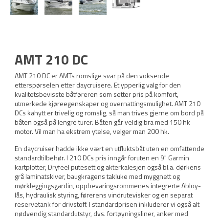
AMT 210 DC
AMT 210 DC er AMTs romslige svar på den voksende
etterspørselen etter daycruisere. Et ypperlig valg for den
kvalitetsbevisste båtføreren som setter pris på komfort,
utmerkede kjøreegenskaper og overnattingsmulighet. AMT 210
DCs kahytt er trivelig og romslig, så man trives gjerne om bord på
båten også på lengre turer. Båten går veldig bra med 150 hk
motor. Vil man ha ekstrem ytelse, velger man 200 hk.
En daycruiser hadde ikke vært en utfluktsbåt uten en omfattende
standardtilbehør. I 210 DCs pris inngår foruten en 9" Garmin
kartplotter, Dryfeel putesett og akterkalesjen også bl.a. dørkens
grå laminatskiver, baugkragens takluke med myggnett og
mørkleggingsgardin, oppbevaringsrommenes integrerte Abloy-
lås, hydraulisk styring, førerens vindrutevisker og en separat
reservetank for drivstoff. I standardprisen inkluderer vi også alt
nødvendig standardutstyr, dvs. fortøyningsliner, anker med