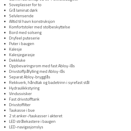
Soveplasser for to
Grå laminat dørk
Selvlensende
Alltid til havn konstruksjon
Komfortstoler med stolbeskyttelse
Bord med solseng
Dryfeel puteserie
Puter i baugen
Kalesje
Kalesjegarasje
Dekkluke
Oppbevaringsrom med fast Abloy-lås
Drivstoffpåfylling med Abloy-lås
Separat Abloy-brygglås
Rekkverk, håndtak og badetrinn i syrefast stål
Hydraulikkstyring
Vindusvisker
Fast drivstofftank
Drivstoffilter
Taukasse i bue
2 st anker-/taukasser i akteret
LED strålekastere i baugen
LED-navigasjonslys