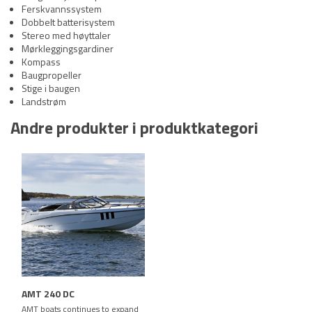
Ferskvannssystem
Dobbelt batterisystem
Stereo med høyttaler
Mørkleggingsgardiner
Kompass
Baugpropeller
Stige i baugen
Landstrøm
Andre produkter i produktkategori
AMT 240 DC
AMT boats continues to expand