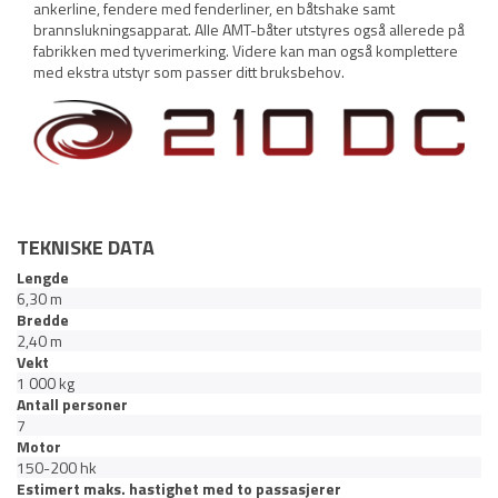
ankerline, fendere med fenderliner, en båtshake samt
brannslukningsapparat. Alle AMT-båter utstyres også allerede på
fabrikken med tyverimerking. Videre kan man også komplettere
med ekstra utstyr som passer ditt bruksbehov.
TEKNISKE DATA
Lengde
6,30 m
Bredde
2,40 m
Vekt
1 000 kg
Antall personer
7
Motor
150-200 hk
Estimert maks. hastighet med to passasjerer