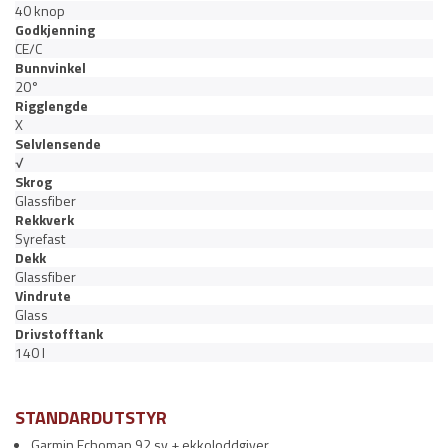
40 knop
Godkjenning
CE/C
Bunnvinkel
20°
Rigglengde
X
Selvlensende
√
Skrog
Glassfiber
Rekkverk
Syrefast
Dekk
Glassfiber
Vindrute
Glass
Drivstofftank
140 l
STANDARDUTSTYR
Garmin Echomap 92 sv + ekkoloddgiver