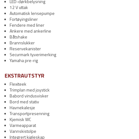
LED-dørkbelysning
12 V uttak
Automatisk lensepumpe
Fortøyingsliner
Fendere med liner
Ankere med ankerline
Båtshake
Brannslukker
Reservekanister
Securmark tyverimerking
Yamaha pre-rig
EKSTRAUTSTYR
Flexiteek
Trimplan med joystick
Babord vindusvisker
Bord med stativ
Havnekalesje
Transportpresenning
Kjemisk WC
Varmeapparat
Vannskistolpe
Integrert kjøleskap