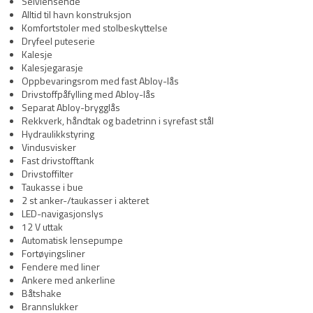
Selvlensende
Alltid til havn konstruksjon
Komfortstoler med stolbeskyttelse
Dryfeel puteserie
Kalesje
Kalesjegarasje
Oppbevaringsrom med fast Abloy-lås
Drivstoffpåfylling med Abloy-lås
Separat Abloy-brygglås
Rekkverk, håndtak og badetrinn i syrefast stål
Hydraulikkstyring
Vindusvisker
Fast drivstofftank
Drivstoffilter
Taukasse i bue
2 st anker-/taukasser i akteret
LED-navigasjonslys
12 V uttak
Automatisk lensepumpe
Fortøyingsliner
Fendere med liner
Ankere med ankerline
Båtshake
Brannslukker