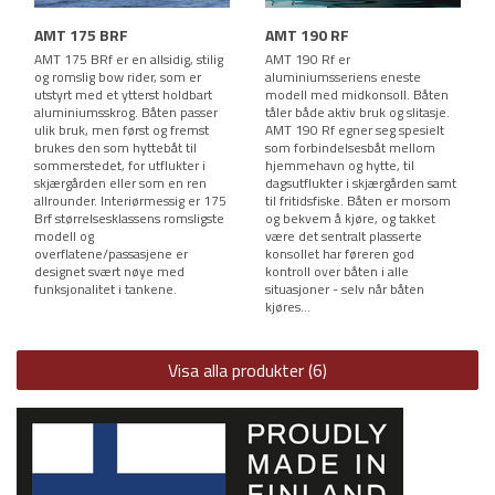
AMT 175 BRF
AMT 190 RF
AMT 175 BRf er en allsidig, stilig
AMT 190 Rf er
og romslig bow rider, som er
aluminiumsseriens eneste
utstyrt med et ytterst holdbart
modell med midkonsoll. Båten
aluminiumsskrog. Båten passer
tåler både aktiv bruk og slitasje.
ulik bruk, men først og fremst
AMT 190 Rf egner seg spesielt
brukes den som hyttebåt til
som forbindelsesbåt mellom
sommerstedet, for utflukter i
hjemmehavn og hytte, til
skjærgården eller som en ren
dagsutflukter i skjærgården samt
allrounder. Interiørmessig er 175
til fritidsfiske. Båten er morsom
Brf størrelsesklassens romsligste
og bekvem å kjøre, og takket
modell og
være det sentralt plasserte
overflatene/passasjene er
konsollet har føreren god
designet svært nøye med
kontroll over båten i alle
funksjonalitet i tankene.
situasjoner - selv når båten
kjøres...
Visa alla produkter (6)