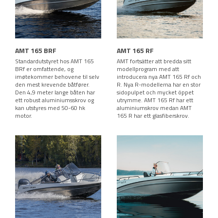
AMT 165 BRF
AMT 165 RF
Standardutstyret hos AMT 165
AMT fortsätter att bredda sitt
BRf er omfattende, og
modellprogram med att
imøtekommer behovene til selv
introducera nya AMT 165 Rf och
den mest krevende båtfører.
R. Nya R-modellerna har en stor
Den 4,9 meter lange båten har
sidopulpet och mycket öppet
ett robust aluminiumsskrov og
utrymme. AMT 165 Rf har ett
kan utstyres med 50-60 hk
aluminiumskrov medan AMT
motor.
165 R har ett glasfiberskrov.