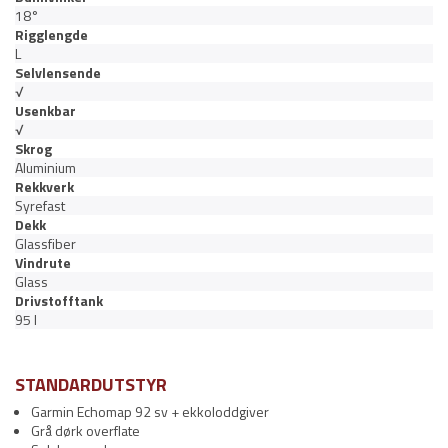
18°
Rigglengde
L
Selvlensende
√
Usenkbar
√
Skrog
Aluminium
Rekkverk
Syrefast
Dekk
Glassfiber
Vindrute
Glass
Drivstofftank
95 l
STANDARDUTSTYR
Garmin Echomap 92 sv + ekkoloddgiver
Grå dørk overflate