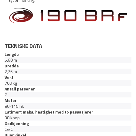
tyverimerking.
TEKNISKE DATA
Lengde
5,60 m
Bredde
2,26 m
Vekt
700 kg
Antall personer
7
Motor
80-115 hk
Estimert maks. hastighet med to passasjerer
38 knop
Godkjenning
CE/C
Bunnvinkel