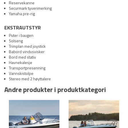
Reservekanne
Securmark tyverimerking
Yamaha pre-rig
EKSTRAUTSTYR
Puter i baugen
Solseng
Trimplan med joystick
Babord vindusvisker
Bord med stativ
Havnekalesje
Transportpresenning
Vannskistolpe
Stereo med 2 høyttalere
Andre produkter i produktkategori