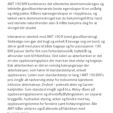
AMT 190 BRf kombineres det slitesterke aluminiumsskroges og
lettstelte glassfiberinteriørets beste egenskaper til en uslåelig
og stilig pakke. Båtens kjøreegenskaper er i toppklasse, og
takket være aluminiumsskroget kan du bekymringsfritt ta i land
ved stenete naturstrender uten å måtte bekymre deg for at
skroget blir skadet.
Interiøret er identisk med AMT 190 R (med glassfiberskrog).
Skikkelige rom gjør det trygt og enkelt å bevege seg om bord, og
det er godt med plass til både bagasje og for passasjerer. 190
BRf passer derfor fint som forbindelsesbåt, hyttebåt og
allrounder som til fritidsfiske. Ved siden av akterbenken er det
en stor oppbevaringsplass der man kan stue utstyr og bagasje.
Bak akterbenken er det en romslig kalesjegarasje der
akterkalesjen, som hører til standardutstyret, enkelt
oppbevares. Listen over standardutstyr er lang. I AMT 190 BRFs
pris inngår alt nødvendig utstyr for bekvemme kjøreturer,
inklusive akterkalesje, Dryfeel - putesett akter og Garmin
kartplotter. Som standard inngår også bl.a. Abloy-låsen på
oppbevaringsplassene og drivstoffpåfyllingsluken, en separat
bryggelås, hydraulisk styring, anker og fendre med tau,
oppbevaringslomme for fendere samt fortøyningsliner. Alle
AMT-båter utstyres også allerede på fabrikken med