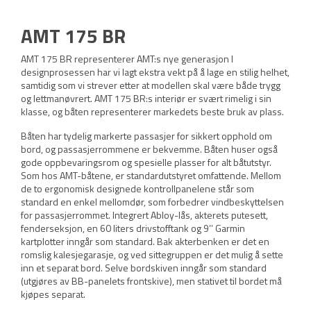
AMT 175 BR
AMT 175 BR representerer AMT:s nye generasjon I
designprosessen har vi lagt ekstra vekt på å lage en stilig helhet,
samtidig som vi strever etter at modellen skal være både trygg
og lettmanøvrert. AMT 175 BR:s interiør er svært rimelig i sin
klasse, og båten representerer markedets beste bruk av plass.
Båten har tydelig markerte passasjer for sikkert opphold om
bord, og passasjerrommene er bekvemme. Båten huser også
gode oppbevaringsrom og spesielle plasser for alt båtutstyr.
Som hos AMT-båtene, er standardutstyret omfattende. Mellom
de to ergonomisk designede kontrollpanelene står som
standard en enkel mellomdør, som forbedrer vindbeskyttelsen
for passasjerrommet. Integrert Abloy-lås, akterets putesett,
fenderseksjon, en 60 liters drivstofftank og 9’’ Garmin
kartplotter inngår som standard. Bak akterbenken er det en
romslig kalesjegarasje, og ved sittegruppen er det mulig å sette
inn et separat bord. Selve bordskiven inngår som standard
(utgjøres av BB-panelets frontskive), men stativet til bordet må
kjøpes separat.