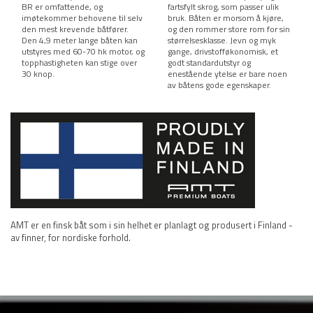
BR er omfattende, og
fartsfylt skrog, som passer ulik
imøtekommer behovene til selv
bruk. Båten er morsom å kjøre,
den mest krevende båtfører.
og den rommer store rom for sin
Den 4,9 meter lange båten kan
størrelsesklasse. Jevn og myk
utstyres med 60-70 hk motor, og
gange, drivstofføkonomisk, et
topphastigheten kan stige over
godt standardutstyr og
30 knop.
enestående ytelse er bare noen
av båtens gode egenskaper.
AMT er en finsk båt som i sin helhet er planlagt og produsert i Finland -
av finner, for nordiske forhold.