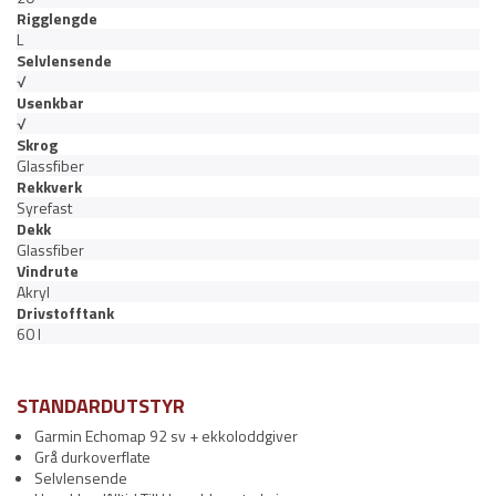
Rigglengde
L
Selvlensende
√
Usenkbar
√
Skrog
Glassfiber
Rekkverk
Syrefast
Dekk
Glassfiber
Vindrute
Akryl
Drivstofftank
60 l
STANDARDUTSTYR
Garmin Echomap 92 sv + ekkoloddgiver
Grå durkoverflate
Selvlensende