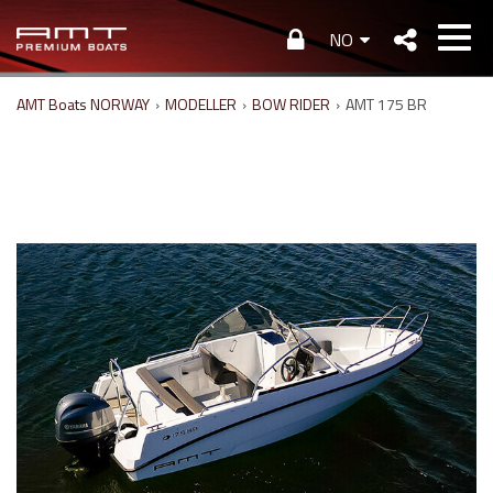
NO
AMT Boats NORWAY
›
MODELLER
›
BOW RIDER
›
AMT 175 BR