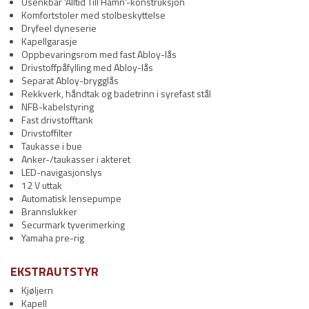
Usenkbar 'Alltid Till Hamn'-konstruksjon
Komfortstoler med stolbeskyttelse
Dryfeel dyneserie
Kapellgarasje
Oppbevaringsrom med fast Abloy-lås
Drivstoffpåfylling med Abloy-lås
Separat Abloy-brygglås
Rekkverk, håndtak og badetrinn i syrefast stål
NFB-kabelstyring
Fast drivstofftank
Drivstoffilter
Taukasse i bue
Anker-/taukasser i akteret
LED-navigasjonslys
12 V uttak
Automatisk lensepumpe
Brannslukker
Securmark tyverimerking
Yamaha pre-rig
EKSTRAUTSTYR
Kjøljern
Kapell