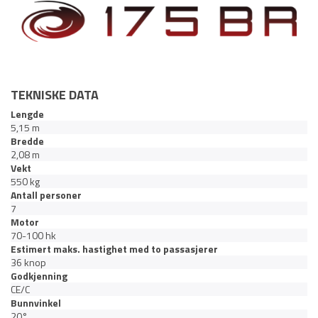
TEKNISKE DATA
Lengde
5,15 m
Bredde
2,08 m
Vekt
550 kg
Antall personer
7
Motor
70-100 hk
Estimert maks. hastighet med to passasjerer
36 knop
Godkjenning
CE/C
Bunnvinkel
20°