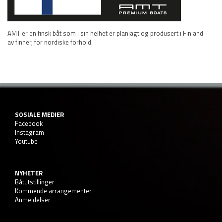
AMT er en finsk båt som i sin helhet er planlagt og produsert i Finland -
av finner, for nordiske forhold.
SOSIALE MEDIER
Facebook
Instagram
Youtube
NYHETER
Båtutstillinger
Kommende arrangementer
Anmeldelser