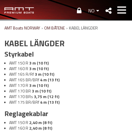
NO
AMT Boats NORWAY
›
OM BÅTENE
›
KABEL LÄNGDER
KABEL LÄNGDER
Styrkabel
AMT 150 R
3 m (10 ft)
AMT 160 R
3 m (10 ft)
AMT 165 R/Rf
3 m (10 ft)
AMT 165 BR/BRf
4 m (13 ft)
AMT 170 R
3 m (10 ft)
AMT 170 BR
3 m (10 ft)
AMT 170 BRs
3,75 m (12 ft)
AMT 175 BR/BRf
4 m (13 ft)
Reglagekablar
AMT 150 R
2,40 m (8 ft)
AMT 160 R
2,40 m (8 ft)