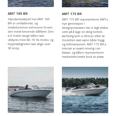
AMT 165 BR
AMT 175 BR
Standardutstyret hos AMT 165
AMT 175 BR representerer AMT:s
BR er omfattende, og
nye generasjon I
imøtekommer behovene til selv
designprosessen har vi lagt ekstra
den mest krevende båtfører. Den
vekt på å lage en stilig helhet,
4,9 meter lange båten kan
samtidig som vi strever etter at
utstyres med 60-70 hk motor, og
modellen skal være både trygg
topphastigheten kan stige over
og lettmanøvrert. AMT 175 BR:s
30 knop.
interiør er svært rimelig i sin
klasse, og båten representerer
markedets beste bruk av plass.