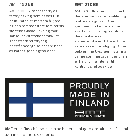
AMT 190 BR
AMT 210 BR
AMT 190 BR har et sporty og
AMT 210 BR er en bow rider for
fartsfylt skrog, som passer ulik
den som verdsetter kvalitet og
bruk. Båten er morsom å kjøre,
praktisk eleganse. Båten
og den rommer store rom for sin
sjarmerer brukerne med sin
størrelsesklasse. Jevn og myk
kvalitet, stilighet og fremfor alt
gange, drivstofføkonomisk, et
dens fantastiske
godt standardutstyr og
kjøreegenskaper. Båtens åpne
enestående ytelse er bare noen
akterdekk er romslig, og på den
av båtens gode egenskaper.
bekvemme U-sofaen nyter man
varme sommerdager. Designen
er helt ny, fra interiør til
kontrollpanel og skrog.
AMT er en finsk båt som i sin helhet er planlagt og produsert i Finland -
av finner, for nordiske forhold.