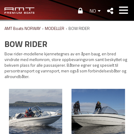
NO
AMT Boats NORWAY
›
MODELLER
›
BOW RIDER
BOW RIDER
Bow rider-modellene kjennetegnes av en åpen baug, en bred
vindrute med mellomrom, store oppbevaringsrom samt beskyttet og
bekvem plass for alle passasjerer. Båtene egner seg spesielt til
persontransport og vannsport, men også som forbindelsesbåter og
allroundbåter.