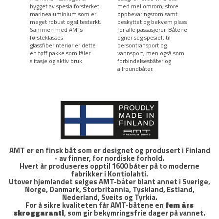
bygget av spesialforsterket
med mellomrom, store
brede
marinealuminium som er
oppbevaringsrom samt
Takk
meget robust og slitesterkt.
beskyttet og bekvem plass
planl
Sammen med AMTs
for alle passasjerer. Båtene
å bev
førsteklasses
egner seg spesielt til
R-mod
glassfiberinteriør er dette
persontransport og
som t
en tøff pakke som tåler
vannsport, men også som
laste
slitasje og aktiv bruk.
forbindelsesbåter og
forbi
allroundbåter.
allro
AMT er en finsk båt som er designet og produsert i Finland
- av finner, for nordiske forhold.
Hvert år produseres opptil 1600 båter på to moderne
fabrikker i Kontiolahti.
Utover hjemlandet selges AMT-båter blant annet i Sverige,
Norge, Danmark, Storbritannia, Tyskland, Estland,
Nederland, Sveits og Tyrkia.
For å sikre kvaliteten får AMT-båtene en
fem års
skroggaranti
, som gir bekymringsfrie dager på vannet.