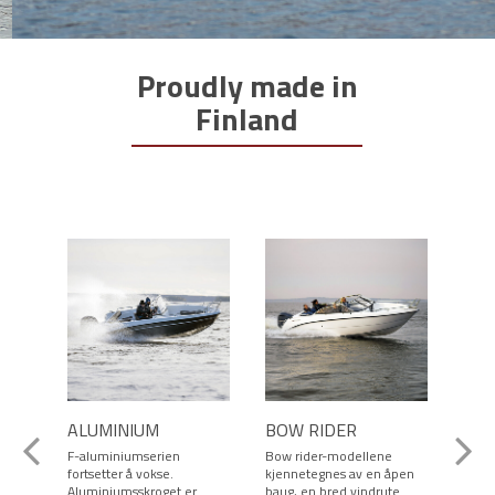
Proudly made in
Finland
ALUMINIUM
BOW RIDER
CON
F-aluminiumserien
Bow rider-modellene
Felle
fortsetter å vokse.
kjennetegnes av en åpen
model
Aluminiumsskroget er
baug, en bred vindrute
dørko