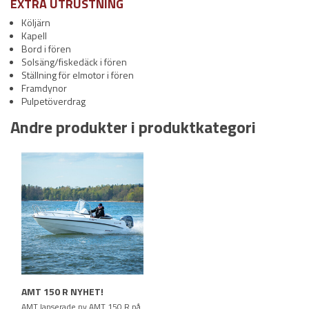
EXTRA UTRUSTNING
Köljärn
Kapell
Bord i fören
Solsäng/fiskedäck i fören
Ställning för elmotor i fören
Framdynor
Pulpetöverdrag
Andre produkter i produktkategori
AMT 150 R NYHET!
AMT lanserade ny AMT 150 R på