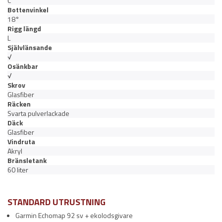
C
Bottenvinkel
18°
Rigg längd
L
Självlänsande
√
Osänkbar
√
Skrov
Glasfiber
Räcken
Svarta pulverlackade
Däck
Glasfiber
Vindruta
Akryl
Bränsletank
60 liter
STANDARD UTRUSTNING
Garmin Echomap 92 sv + ekolodsgivare