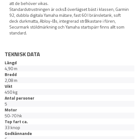
att de behöver vikas.
Standardutrustningen är också överlägset bäst i klassen, Garmin
92, dubbla digitala Yamaha mätare, fast 60 l bränsletank, soft
deck durkmatta, Abloy-lås, integrerad strålkastare i fören,
Securmark stöldmärkning och Yamaha startspärr finns allt som
standard.
TEKNISK DATA
Längd
4,90 m
Bredd
2,08 m
Vikt
450 kg
Antal personer
5
Motor
50-70 hk
Top fart ca.
33 knop
Godkännande