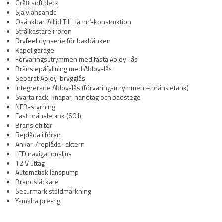
Grått soft deck
Självlänsande
Osänkbar ’Alltid Till Hamn’-konstruktion
Strålkastare i fören
Dryfeel dynserie för bakbänken
Kapellgarage
Förvaringsutrymmen med fasta Abloy-lås
Bränslepåfyllning med Abloy-lås
Separat Abloy-brygglås
Integrerade Abloy-lås (förvaringsutrymmen + bränsletank)
Svarta räck, knapar, handtag och badstege
NFB-styrning
Fast bränsletank (60 l)
Bränslefilter
Replåda i fören
Ankar-/replåda i aktern
LED navigationsljus
12 V uttag
Automatisk länspump
Brandsläckare
Securmark stöldmärkning
Yamaha pre-rig