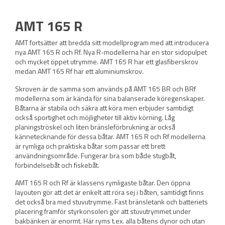
AMT 165 R
AMT fortsätter att bredda sitt modellprogram med att introducera
nya AMT 165 R och Rf. Nya R-modellerna har en stor sidopulpet
och mycket öppet utrymme. AMT 165 R har ett glasfiberskrov
medan AMT 165 Rf har ett aluminiumskrov.
Skroven är de samma som används på AMT 165 BR och BRf
modellerna som är kända för sina balanserade köregenskaper.
Båtarna är stabila och säkra att köra men erbjuder samtidigt
också sportighet och möjligheter till aktiv körning. Låg
planingströskel och liten bränsleförbrukning är också
kännetecknande för dessa båtar. AMT 165 R och Rf modellerna
är rymliga och praktiska båtar som passar ett brett
användningsområde. Fungerar bra som både stugbåt,
förbindelsebåt och fiskebåt.
AMT 165 R och Rf är klassens rymligaste båtar. Den öppna
layouten gör att det är enkelt att röra sej i båten, samtidigt finns
det också bra med stuvutrymme. Fast bränsletank och batteriets
placering framför styrkonsolen gör att stuvutrymmet under
bakbänken är enormt. Här ryms t.ex. alla båtens dynor och utan