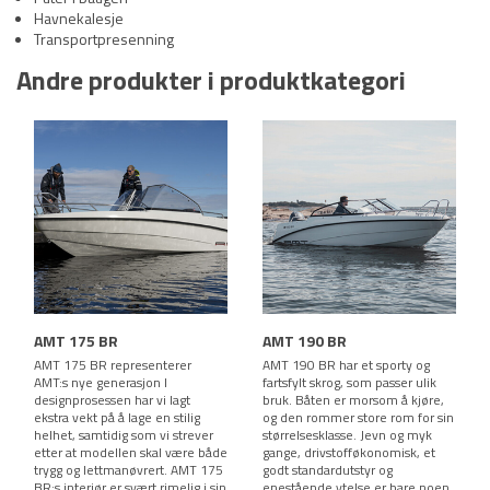
Havnekalesje
Transportpresenning
Andre produkter i produktkategori
AMT 175 BR
AMT 190 BR
AMT 175 BR representerer
AMT 190 BR har et sporty og
AMT:s nye generasjon I
fartsfylt skrog, som passer ulik
designprosessen har vi lagt
bruk. Båten er morsom å kjøre,
ekstra vekt på å lage en stilig
og den rommer store rom for sin
helhet, samtidig som vi strever
størrelsesklasse. Jevn og myk
etter at modellen skal være både
gange, drivstofføkonomisk, et
trygg og lettmanøvrert. AMT 175
godt standardutstyr og
BR:s interiør er svært rimelig i sin
enestående ytelse er bare noen