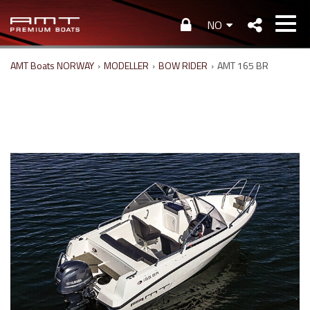
NO
AMT Boats NORWAY
›
MODELLER
›
BOW RIDER
›
AMT 165 BR