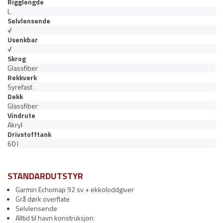
Rigglengde
L
Selvlensende
√
Usenkbar
√
Skrog
Glassfiber
Rekkverk
Syrefast
Dekk
Glassfiber
Vindrute
Akryl
Drivstofftank
60 l
STANDARDUTSTYR
Garmin Echomap 92 sv + ekkoloddgiver
Grå dørk overflate
Selvlensende
Alltid til havn konstruksjon