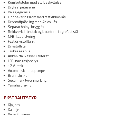
Komfortstoler med stolbeskyttelse
Dryfeel puteserie
Kalesjegarasje
Oppbevaringsrom med fast Abloy-lås
Drivstoffpåfylling med Abloy-lås
Separat Abloy-brygglås
Rekkverk, håndtak og badetrinn i syrefast stål
NFB-kabelstyring
Fast drivstofftank
Drivstoffilter
Taukasse i bue
Anker-/taukasser i akteret
LED-navigasjonslys
12 V uttak
Automatisk lensepumpe
Brannslukker
Securmark tyverimerking
Yamaha pre-rig
EKSTRAUTSTYR
Kjøljern
Kalesje
Puter i baugen