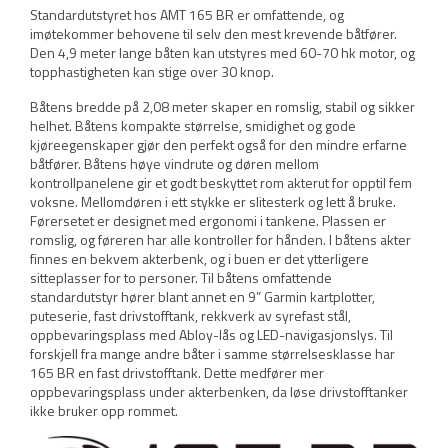
Standardutstyret hos AMT 165 BR er omfattende, og
imøtekommer behovene til selv den mest krevende båtfører.
Den 4,9 meter lange båten kan utstyres med 60-70 hk motor, og
topphastigheten kan stige over 30 knop.
Båtens bredde på 2,08 meter skaper en romslig, stabil og sikker
helhet. Båtens kompakte størrelse, smidighet og gode
kjøreegenskaper gjør den perfekt også for den mindre erfarne
båtfører. Båtens høye vindrute og døren mellom
kontrollpanelene gir et godt beskyttet rom akterut for opptil fem
voksne. Mellomdøren i ett stykke er slitesterk og lett å bruke.
Førersetet er designet med ergonomi i tankene. Plassen er
romslig, og føreren har alle kontroller for hånden. I båtens akter
finnes en bekvem akterbenk, og i buen er det ytterligere
sitteplasser for to personer. Til båtens omfattende
standardutstyr hører blant annet en 9” Garmin kartplotter,
puteserie, fast drivstofftank, rekkverk av syrefast stål,
oppbevaringsplass med Abloy-lås og LED-navigasjonslys. Til
forskjell fra mange andre båter i samme størrelsesklasse har
165 BR en fast drivstofftank. Dette medfører mer
oppbevaringsplass under akterbenken, da løse drivstofftanker
ikke bruker opp rommet.