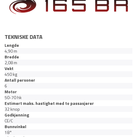
TEKNISKE DATA
Lengde
4,90 m
Bredde
2,08 m
Vekt
450 kg
Antall personer
6
Motor
50-70 hk
Estimert maks. hastighet med to passasjerer
32 knop
Godkjenning
CE/C
Bunnvinkel
18°