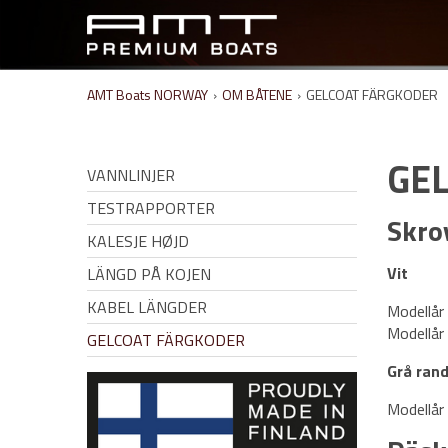
AMT Boats NORWAY
›
OM BÅTENE
›
GELCOAT FÄRGKODER
GE
VANNLINJER
TESTRAPPORTER
Skro
KALESJE HØJD
Vit
LÄNGD PÅ KOJEN
KABEL LÄNGDER
Modellår
Modellår
GELCOAT FÄRGKODER
Grå ran
Modellår