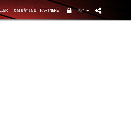
LLER
OM BÅTENE
PARTNERE
NO