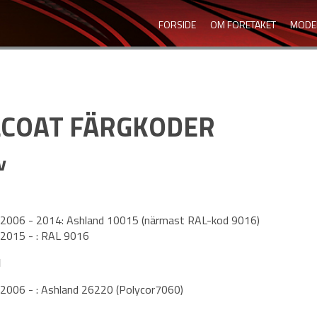
FORSIDE
OM FORETAKET
MODE
LCOAT FÄRGKODER
v
 2006 - 2014: Ashland 10015 (närmast RAL-kod 9016)
 2015 - : RAL 9016
d
 2006 - : Ashland 26220 (Polycor7060)