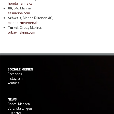
hondamarine.cz
UK
, SAL Marine,
salmarine.com
Schweiz
, Marina Rütenen AG,
marina-ruetenen.ch
Turkei
, Orbay Makina,
orbaymakine.com
SOZIALE MEDIEN
Facebook
Instagram
Youtube
NEWS
Boots-Messen
Veranstaltungen
Berichte