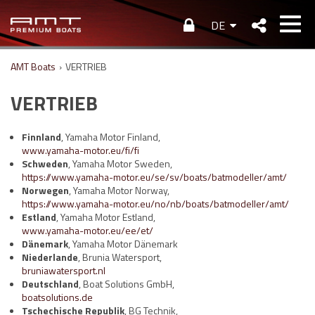
DE
AMT Boats
›
VERTRIEB
VERTRIEB
Finnland
, Yamaha Motor Finland,
www.yamaha-motor.eu/fi/fi
Schweden
, Yamaha Motor Sweden,
https://www.yamaha-motor.eu/se/sv/boats/batmodeller/amt/
Norwegen
, Yamaha Motor Norway,
https://www.yamaha-motor.eu/no/nb/boats/batmodeller/amt/
Estland
, Yamaha Motor Estland,
www.yamaha-motor.eu/ee/et/
Dänemark
, Yamaha Motor Dänemark
Niederlande
, Brunia Watersport,
bruniawatersport.nl
Deutschland
, Boat Solutions GmbH,
boatsolutions.de
Tschechische Republik
, BG Technik,