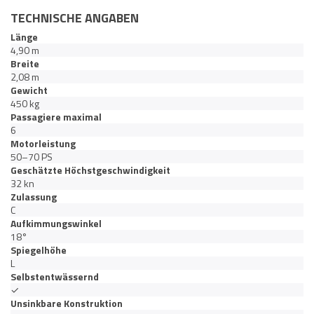
TECHNISCHE ANGABEN
Länge
4,90 m
Breite
2,08 m
Gewicht
450 kg
Passagiere maximal
6
Motorleistung
50–70 PS
Geschätzte Höchstgeschwindigkeit
32 kn
Zulassung
C
Aufkimmungswinkel
18°
Spiegelhöhe
L
Selbstentwässernd
✓
Unsinkbare Konstruktion