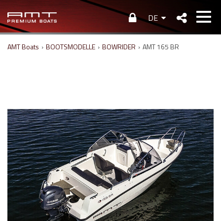
DE
AMT Boats
›
BOOTSMODELLE
›
BOWRIDER
›
AMT 165 BR