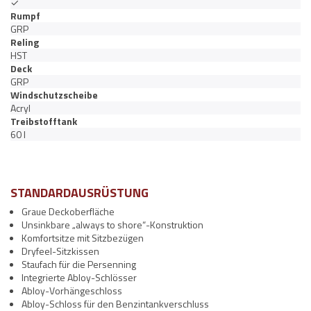
✓
Rumpf
GRP
Reling
HST
Deck
GRP
Windschutzscheibe
Acryl
Treibstofftank
60 l
STANDARDAUSRÜSTUNG
Graue Deckoberfläche
Unsinkbare „always to shore“-Konstruktion
Komfortsitze mit Sitzbezügen
Dryfeel-Sitzkissen
Staufach für die Persenning
Integrierte Abloy-Schlösser
Abloy-Vorhängeschloss
Abloy-Schloss für den Benzintankverschluss