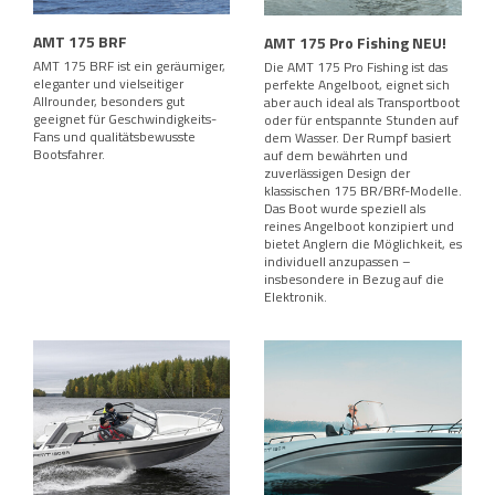
AMT 175 BRF
AMT 175 Pro Fishing NEU!
AMT 175 BRF ist ein geräumiger,
Die AMT 175 Pro Fishing ist das
eleganter und vielseitiger
perfekte Angelboot, eignet sich
Allrounder, besonders gut
aber auch ideal als Transportboot
geeignet für Geschwindigkeits-
oder für entspannte Stunden auf
Fans und qualitätsbewusste
dem Wasser. Der Rumpf basiert
Bootsfahrer.
auf dem bewährten und
zuverlässigen Design der
klassischen 175 BR/BRf-Modelle.
Das Boot wurde speziell als
reines Angelboot konzipiert und
bietet Anglern die Möglichkeit, es
individuell anzupassen –
insbesondere in Bezug auf die
Elektronik.