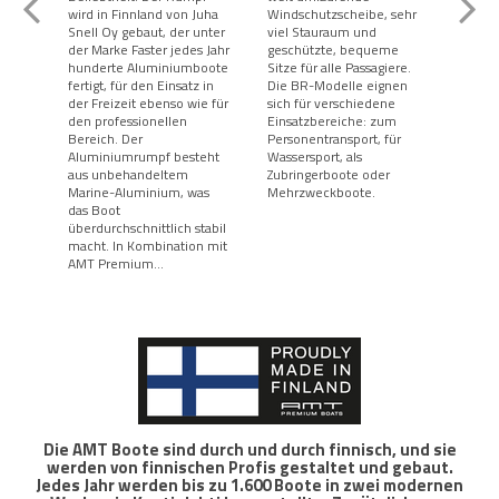
wird in Finnland von Juha
Windschutzscheibe, sehr
etwas
Snell Oy gebaut, der unter
viel Stauraum und
Steu
der Marke Faster jedes Jahr
geschützte, bequeme
diese
hunderte Aluminiumboote
Sitze für alle Passagiere.
extr
fertigt, für den Einsatz in
Die BR-Modelle eignen
einfa
der Freizeit ebenso wie für
sich für verschiedene
bewe
den professionellen
Einsatzbereiche: zum
Serie
Bereich. Der
Personentransport, für
beson
Aluminiumrumpf besteht
Wassersport, als
Sport
aus unbehandeltem
Zubringerboote oder
Waren
Marine-Aluminium, was
Mehrzweckboote.
Zubri
das Boot
Allz
überdurchschnittlich stabil
macht. In Kombination mit
AMT Premium...
Die AMT Boote sind durch und durch finnisch, und sie
werden von finnischen Profis gestaltet und gebaut.
Jedes Jahr werden bis zu 1.600 Boote in zwei modernen