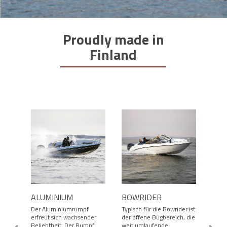
Proudly made in
Finland
ALUMINIUM
BOWRIDER
CON
Der Aluminiumrumpf
Typisch für die Bowrider ist
Die 
erfreut sich wachsender
der offene Bugbereich, die
habe
Beliebtheit. Der Rumpf
weit umlaufende
Deck