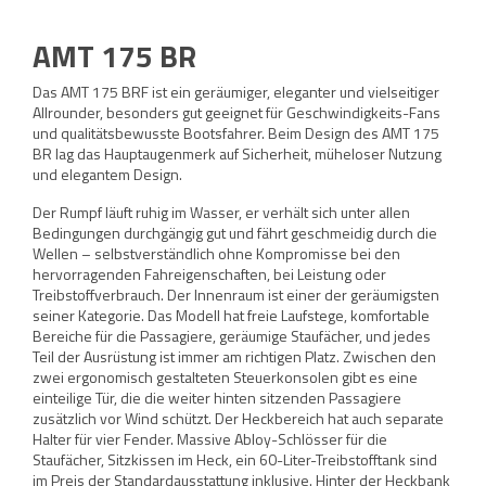
AMT 175 BR
Das AMT 175 BRF ist ein geräumiger, eleganter und vielseitiger
Allrounder, besonders gut geeignet für Geschwindigkeits-Fans
und qualitätsbewusste Bootsfahrer. Beim Design des AMT 175
BR lag das Hauptaugenmerk auf Sicherheit, müheloser Nutzung
und elegantem Design.
Der Rumpf läuft ruhig im Wasser, er verhält sich unter allen
Bedingungen durchgängig gut und fährt geschmeidig durch die
Wellen – selbstverständlich ohne Kompromisse bei den
hervorragenden Fahreigenschaften, bei Leistung oder
Treibstoffverbrauch. Der Innenraum ist einer der geräumigsten
seiner Kategorie. Das Modell hat freie Laufstege, komfortable
Bereiche für die Passagiere, geräumige Staufächer, und jedes
Teil der Ausrüstung ist immer am richtigen Platz. Zwischen den
zwei ergonomisch gestalteten Steuerkonsolen gibt es eine
einteilige Tür, die die weiter hinten sitzenden Passagiere
zusätzlich vor Wind schützt. Der Heckbereich hat auch separate
Halter für vier Fender. Massive Abloy-Schlösser für die
Staufächer, Sitzkissen im Heck, ein 60-Liter-Treibstofftank sind
im Preis der Standardausstattung inklusive. Hinter der Heckbank