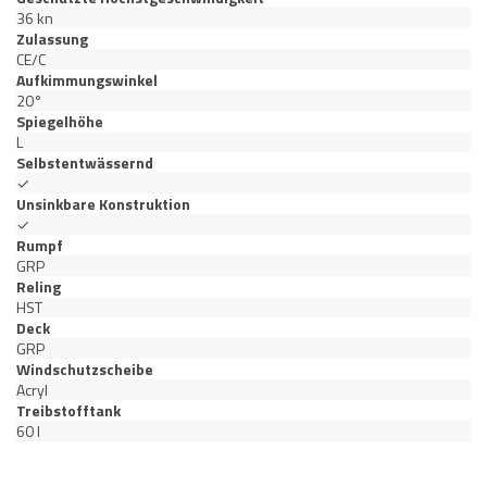
36 kn
Zulassung
CE/C
Aufkimmungswinkel
20°
Spiegelhöhe
L
Selbstentwässernd
✓
Unsinkbare Konstruktion
✓
Rumpf
GRP
Reling
HST
Deck
GRP
Windschutzscheibe
Acryl
Treibstofftank
60 l