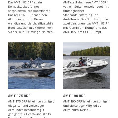
Das AMT 165 BRf ist ein
AMT stellt das neue AMT 165Rf
Kompaktpaket für noch
vor, ein Seitenkonsolenboot mit
anspruchsvollere Bootsfahrer.
umfangreicher
Das AMT 165 BRf hat einen
Standardausstattung und
Aluminiumrumpf. Dieses
Ausführung. Das Boot kommt in
wendige und gleichzeitig stabile
zwei Versionen, das AMT 165 Rf
Boot lässt sich mit Motoren von
mit Aluminium Rumpf und das
50 bis 60 PS Leistung ausrüsten.
AMT 165 R mit GFK Rumpf.
AMT 175 BRF
AMT 190 BRF
AMT 175 BRF ist ein geräumiger,
AMT 190 BRF ist ein geräumiger
eleganter und vielseitiger
und vielseitiger Mitglied der
Allrounder, besonders gut
Aluminium-Reihe.
geeignet für Geschwindigkeits-