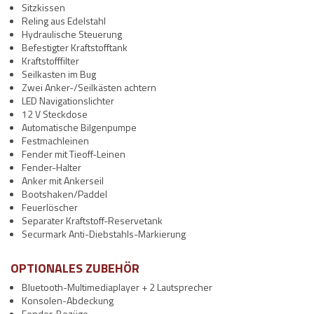
Sitzkissen
Reling aus Edelstahl
Hydraulische Steuerung
Befestigter Kraftstofftank
Kraftstofffilter
Seilkasten im Bug
Zwei Anker-/Seilkästen achtern
LED Navigationslichter
12 V Steckdose
Automatische Bilgenpumpe
Festmachleinen
Fender mit Tieoff-Leinen
Fender-Halter
Anker mit Ankerseil
Bootshaken/Paddel
Feuerlöscher
Separater Kraftstoff-Reservetank
Securmark Anti-Diebstahls-Markierung
OPTIONALES ZUBEHÖR
Bluetooth-Multimediaplayer + 2 Lautsprecher
Konsolen-Abdeckung
Fender-Bezüge