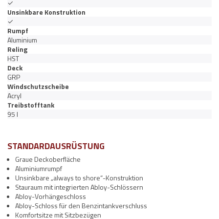
✓
Unsinkbare Konstruktion
✓
Rumpf
Aluminium
Reling
HST
Deck
GRP
Windschutzscheibe
Acryl
Treibstofftank
95 l
STANDARDAUSRÜSTUNG
Graue Deckoberfläche
Aluminiumrumpf
Unsinkbare „always to shore“-Konstruktion
Stauraum mit integrierten Abloy-Schlössern
Abloy-Vorhängeschloss
Abloy-Schloss für den Benzintankverschluss
Komfortsitze mit Sitzbezügen