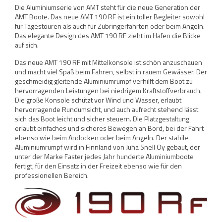
Die Aluminiumserie von AMT steht für die neue Generation der
AMT Boote. Das neue AMT 190 RF ist ein toller Begleiter sowohl
für Tagestouren als auch für Zubringerfahrten oder beim Angeln.
Das elegante Design des AMT 190 RF zieht im Hafen die Blicke
auf sich.
Das neue AMT 190 RF mit Mittelkonsole ist schön anzuschauen
und macht viel Spaß beim Fahren, selbst in rauem Gewässer. Der
geschmeidig gleitende Aluminiumrumpf verhilft dem Boot zu
hervorragenden Leistungen bei niedrigem Kraftstoffverbrauch.
Die große Konsole schützt vor Wind und Wasser, erlaubt
hervorragende Rundumsicht, und auch aufrecht stehend lässt
sich das Boot leicht und sicher steuern. Die Platzgestaltung
erlaubt einfaches und sicheres Bewegen an Bord, bei der Fahrt
ebenso wie beim Andocken oder beim Angeln. Der stabile
Aluminiumrumpf wird in Finnland von Juha Snell Oy gebaut, der
unter der Marke Faster jedes Jahr hunderte Aluminiumboote
fertigt, für den Einsatz in der Freizeit ebenso wie für den
professionellen Bereich.