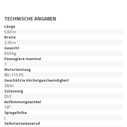
TECHNISCHE ANGABEN
Länge
5,60 m
Breite
2,26 m
Gewicht
650 kg
Passagiere maximal
7
Motorleistung
80–115 PS
Geschätzte Höchstgeschwindigkeit
38 kn
Zulassung
CE/C
Aufkimmungswinkel
18°
Spiegelhöhe
L
Selbstentwässernd