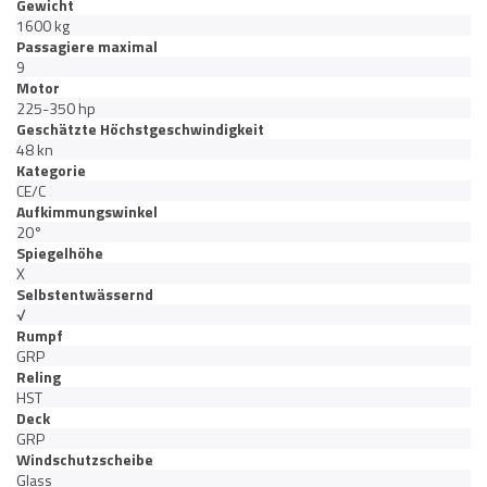
Gewicht
1600 kg
Passagiere maximal
9
Motor
225-350 hp
Geschätzte Höchstgeschwindigkeit
48 kn
Kategorie
CE/C
Aufkimmungswinkel
20°
Spiegelhöhe
X
Selbstentwässernd
√
Rumpf
GRP
Reling
HST
Deck
GRP
Windschutzscheibe
Glass