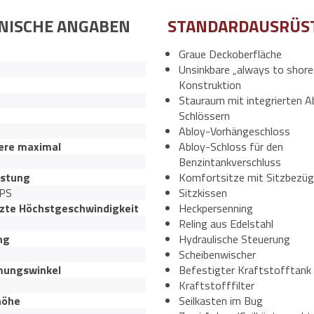
NISCHE ANGABEN
STANDARDAUSRÜS
Graue Deckoberfläche
Unsinkbare „always to shore
Konstruktion
Stauraum mit integrierten A
Schlössern
Abloy-Vorhängeschloss
ere maximal
Abloy-Schloss für den
Benzintankverschluss
istung
Komfortsitze mit Sitzbezü
PS
Sitzkissen
zte Höchstgeschwindigkeit
Heckpersenning
Reling aus Edelstahl
ng
Hydraulische Steuerung
Scheibenwischer
ungswinkel
Befestigter Kraftstofftank
Kraftstofffilter
höhe
Seilkasten im Bug