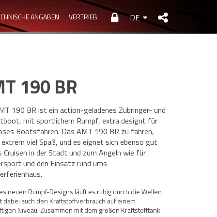
ECHNISCHE ANGABEN
VERTRIEB
DE
T 190 BR
T 190 BR ist ein action-geladenes Zubringer- und
itboot, mit sportlichem Rumpf, extra designt für
oses Bootsfahren. Das AMT 190 BR zu fahren,
extrem viel Spaß, und es eignet sich ebenso gut
s Cruisen in der Stadt und zum Angeln wie für
rsport und den Einsatz rund ums
rferienhaus.
es neuen Rumpf-Designs läuft es ruhig durch die Wellen
t dabei auch den Kraftstoffverbrauch auf einem
ftigen Niveau. Zusammen mit dem großen Kraftstofftank