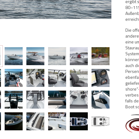
ergibt 
80–115
Außenb
erreic
Die off
andere
eine um
Staurau
System 
können
auch di
Persen
ebenfal
geliefe
shore“
verbess
falls d
Boot s