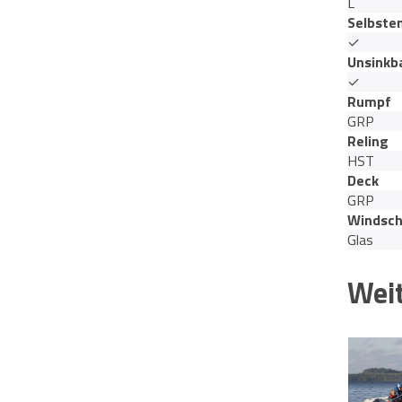
L
Selbste
✓
Unsinkb
✓
Rumpf
GRP
Reling
HST
Deck
GRP
Windsch
Glas
Weit