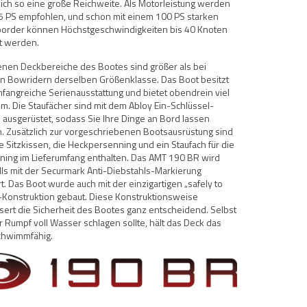
sich so eine große Reichweite. Als Motorleistung werden
 PS empfohlen, und schon mit einem 100 PS starken
order können Höchstgeschwindigkeiten bis 40 Knoten
ht werden.
enen Deckbereiche des Bootes sind größer als bei
n Bowridern derselben Größenklasse. Das Boot besitzt
fangreiche Serienausstattung und bietet obendrein viel
m. Die Staufächer sind mit dem Abloy Ein-Schlüssel-
ausgerüstet, sodass Sie Ihre Dinge an Bord lassen
. Zusätzlich zur vorgeschriebenen Bootsausrüstung sind
e Sitzkissen, die Heckpersenning und ein Staufach für die
ning im Lieferumfang enthalten. Das AMT 190 BR wird
ls mit der Securmark Anti-Diebstahls-Markierung
rt. Das Boot wurde auch mit der einzigartigen „safely to
-Konstruktion gebaut. Diese Konstruktionsweise
ert die Sicherheit des Bootes ganz entscheidend. Selbst
er Rumpf voll Wasser schlagen sollte, hält das Deck das
chwimmfähig.