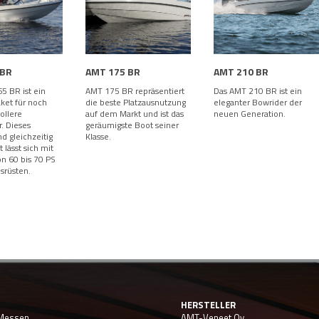
 BR
AMT 175 BR
AMT 210 BR
5 BR ist ein
AMT 175 BR repräsentiert
Das AMT 210 BR ist ein
et für noch
die beste Platzausnutzung
eleganter Bowrider der
ollere
auf dem Markt und ist das
neuen Generation.
. Dieses
geräumigste Boot seiner
d gleichzeitig
Klasse.
 lässt sich mit
n 60 bis 70 PS
srüsten.
HERSTELLER
-Messen
AMT-Veneet Oy