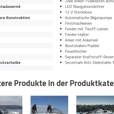
Zwei Anker-/Seilkästen acht
ntwässernd
LED Navigationslichter
12 V Steckdose
are Konstruktion
Automatische Bilgenpumpe
Festmachleinen
Fender mit Tieoff-Leinen
Fender-Halter
Anker mit Ankerseil
Bootshaken/Paddel
Feuerlöscher
Separater Kraftstoff-Reser
utzscheibe
Securmark Anti-Diebstahls-
ere Produkte in der Produktkate