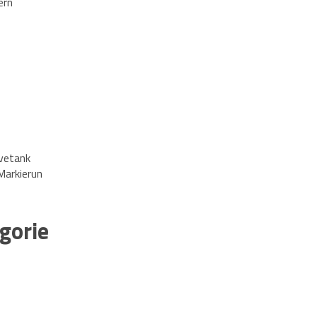
ern
vetank
Markierun
gorie