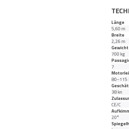
TECH
Länge
5,60 m
Breite
2,26 m
Gewicht
700 kg
Passagi
7
Motorle
80–115 
Geschät
38 kn
Zulassu
CE/C
Aufkimm
20°
Spiegel