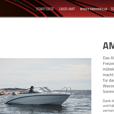
STARTSEITE
ÜBER AMT
BOOTSMODELLE
T
AM
Das AM
Freize
mühel
macht 
für da
Wasse
Somme
Dank d
und häl
vernün