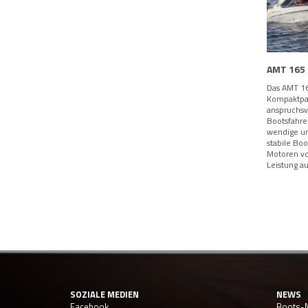
AMT 165
Das AMT 16
Kompaktpak
anspruchsv
Bootsfahrer
wendige un
stabile Boot
Motoren vo
Leistung au
SOZIALE MEDIEN
NEWS
Facebook
Boots