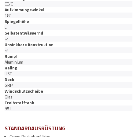
CE/C
Aufkimmungswinkel
18°
Spiegelhöhe
L
Selbstentwässernd
✓
Unsinkbare Konstruktion
✓
Rumpf
Aluminium
Reling
HST
Deck
GRP
Windschutzscheibe
Glas
Treibstofftank
95 l
STANDARDAUSRÜSTUNG
Graue Deckoberfläche