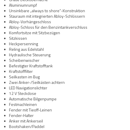
Aluminiumrumpf
Unsinkbare „always to shore“-Konstruktion
Stauraum mit integrierten Abloy-Schlössern
Abloy-Vorhängeschloss
Abloy-Schloss für den Benzintankverschluss
Komfortsitze mit Sitzbezügen
Sitzkissen
Heckpersenning
Reling aus Edelstahl
Hydraulische Steuerung
Scheibenwischer
Befestigter Kraftstofftank
Kraftstofffilter
Seilkasten im Bug
Zwei Anker-/Seilkästen achtern
LED Navigationslichter
12 V Steckdose
Automatische Bilgenpumpe
Festmachleinen
Fender mit Tieoff-Leinen
Fender-Halter
Anker mit Ankerseil
Bootshaken/Paddel