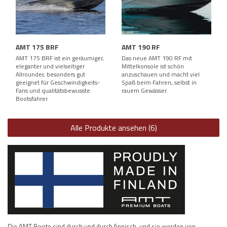
AMT 175 BRF
AMT 190 RF
AMT 175 BRF ist ein geräumiger,
Das neue AMT 190 RF mit
eleganter und vielseitiger
Mittelkonsole ist schön
Allrounder, besonders gut
anzuschauen und macht viel
geeignet für Geschwindigkeits-
Spaß beim Fahren, selbst in
Fans und qualitätsbewusste
rauem Gewässer.
Bootsfahrer.
Alle Produkte ansehen (6)
Die AMT Boote sind durch und durch finnisch, und sie werden von