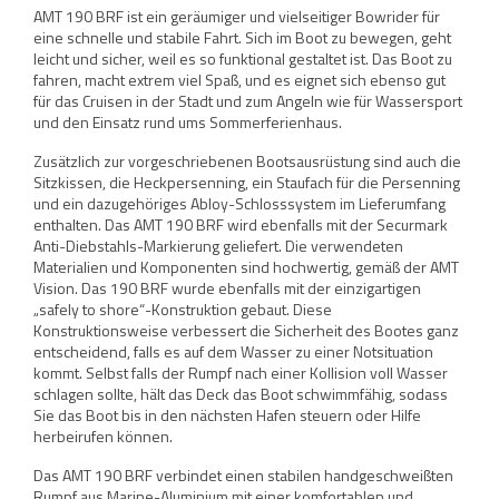
AMT 190 BRF ist ein geräumiger und vielseitiger Bowrider für
eine schnelle und stabile Fahrt. Sich im Boot zu bewegen, geht
leicht und sicher, weil es so funktional gestaltet ist. Das Boot zu
fahren, macht extrem viel Spaß, und es eignet sich ebenso gut
für das Cruisen in der Stadt und zum Angeln wie für Wassersport
und den Einsatz rund ums Sommerferienhaus.
Zusätzlich zur vorgeschriebenen Bootsausrüstung sind auch die
Sitzkissen, die Heckpersenning, ein Staufach für die Persenning
und ein dazugehöriges Abloy-Schlosssystem im Lieferumfang
enthalten. Das AMT 190 BRF wird ebenfalls mit der Securmark
Anti-Diebstahls-Markierung geliefert. Die verwendeten
Materialien und Komponenten sind hochwertig, gemäß der AMT
Vision. Das 190 BRF wurde ebenfalls mit der einzigartigen
„safely to shore“-Konstruktion gebaut. Diese
Konstruktionsweise verbessert die Sicherheit des Bootes ganz
entscheidend, falls es auf dem Wasser zu einer Notsituation
kommt. Selbst falls der Rumpf nach einer Kollision voll Wasser
schlagen sollte, hält das Deck das Boot schwimmfähig, sodass
Sie das Boot bis in den nächsten Hafen steuern oder Hilfe
herbeirufen können.
Das AMT 190 BRF verbindet einen stabilen handgeschweißten
Rumpf aus Marine-Aluminium mit einer komfortablen und