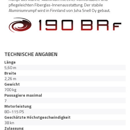
pflegeleichten Fiberglas-Innenausstattung. Der stabile
Aluminiumrumpf wird in Finnland von Juha Snell Oy gebaut.
TECHNISCHE ANGABEN
Länge
5,60 m
Breite
2,26 m
Gewicht
700 kg
Passagiere maximal
7
Motorleistung
80–115 PS
Geschätzte Höchstgeschwindigkeit
38 kn
Zulassung