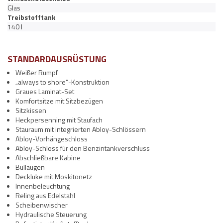
Glas
Treibstofftank
140 l
STANDARDAUSRÜSTUNG
Weißer Rumpf
„always to shore“-Konstruktion
Graues Laminat-Set
Komfortsitze mit Sitzbezügen
Sitzkissen
Heckpersenning mit Staufach
Stauraum mit integrierten Abloy-Schlössern
Abloy-Vorhängeschloss
Abloy-Schloss für den Benzintankverschluss
Abschließbare Kabine
Bullaugen
Deckluke mit Moskitonetz
Innenbeleuchtung
Reling aus Edelstahl
Scheibenwischer
Hydraulische Steuerung