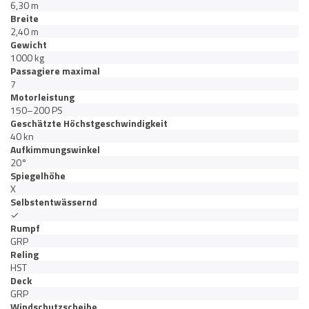
6,30 m
Breite
2,40 m
Gewicht
1000 kg
Passagiere maximal
7
Motorleistung
150–200 PS
Geschätzte Höchstgeschwindigkeit
40 kn
Aufkimmungswinkel
20°
Spiegelhöhe
X
Selbstentwässernd
✓
Rumpf
GRP
Reling
HST
Deck
GRP
Windschutzscheibe