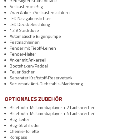
Befestigter Kraftstofftank
Seilkasten im Bug
Zwei Anker-/Seilkästen achtern
LED Navigationslichter
LED Deckbeleuchtung
12 V Steckdose
Automatische Bilgenpumpe
Festmachleinen
Fender mit Tieoff-Leinen
Fender-Halter
Anker mit Ankerseil
Bootshaken/Paddel
Feuerlöscher
Separater Kraftstoff-Reservetank
Securmark Anti-Diebstahls-Markierung
OPTIONALES ZUBEHÖR
Bluetooth-Multimediaplayer + 2 Lautsprecher
Bluetooth-Multimediaplayer + 4 Lautsprecher
Bug-Leiter
Bug-Strahlruder
Chemie-Toilette
Kompass