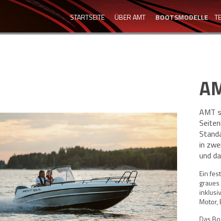
STARTSEITE
ÜBER AMT
BOOTSMODELLE
T
AM
AMT st
Seiten
Stand
in zwe
und d
Ein fes
graues 
inklusi
Motor, 
Das Boo