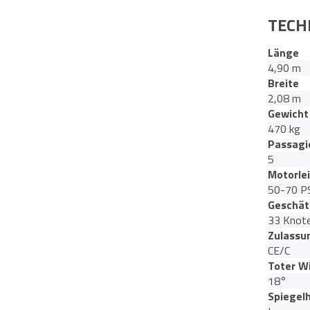
TECH
Länge
4,90 m
Breite
2,08 m
Gewicht
470 kg
Passagi
5
Motorle
50-70 P
Geschät
33 Knot
Zulassu
CE/C
Toter W
18°
Spiegel