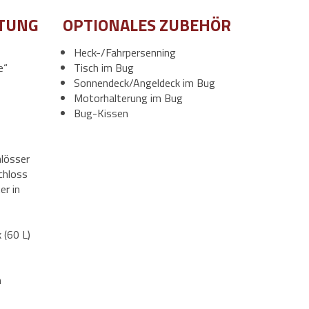
TUNG
OPTIONALES ZUBEHÖR
Heck-/Fahrpersenning
e“
Tisch im Bug
Sonnendeck/Angeldeck im Bug
Motorhalterung im Bug
Bug-Kissen
lösser
chloss
er in
 (60 L)
n