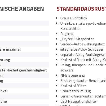
NISCHE ANGABEN
STANDARDAUSRÜS
Graues Softdeck
Unsinkbare „always-to-shor
Konstruktion
Buglicht
„Dryfeel“ Sitzpolster
Verdeck-Aufbewahrungsbox
ere maximal
integrierte Abloy Schlösser
separate Abloy-Vorhängesch
istung
Kraftstofftank mit Abloy-S
S
Reling, Klampen und Badeleit
zte Höchstgeschwindigkeit
schwarz
en
NFB Steuerung
ng
Fest eingebauter Benzintank
Kraftstofffilter
inkel
Staukasten im Bug
Leinen-/Ankerkasten achter
höhe
LED Navigationslichter