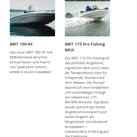
AMT 190 RF
AMT 175 Pro Fishing
NEU!
Das neue AMT 190 RF mit
Mittelkonsole ist schön
Die AMT 175 Pro Fishing ist
anzuschauen und macht
das perfekte Angelboot,
viel Spaß beim Fahren,
eignet sich aber auch ideal
selbst in rauem Gewässer.
als Transportboot oder für
entspannte Stunden auf
dem Wasser. Der Rumpf
basiert auf dem bewährten
und zuverlässigen Design
der klassischen 175
BR/BRf-Modelle. Das Boot
wurde speziell als reines
Angelboot konzipiert und
bietet Anglern die
Möglichkeit, es individuell
anzupassen –
insbesondere in Bezug auf
die Elektronik.