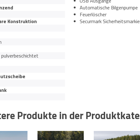
USB Ausgänge
enzend
Automatische Bilgenpumpe
Feuerlöscher
are Konstruktion
Securmark Sicherheitsmarki
m
 pulverbeschichtet
utzscheibe
ank
ere Produkte in der Produktkate