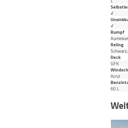
L
Selbstl
√
Unsinkb
√
Rumpf
Auminiu
Reling
Schwarz,
Deck
GFK
Windsch
Acryl
Benzint
60 L
Weit