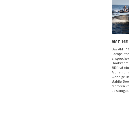
AMT 165
Das AMT 16
Kompaktpak
anspruchsv
Bootsfahre
BRf hat ei
Aluminium
wendige un
stabile Boot
Motoren vo
Leistung au