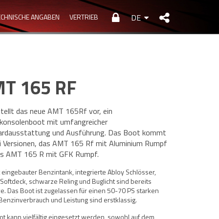
ECHNISCHE ANGABEN
VERTRIEB
DE
T 165 RF
ellt das neue AMT 165Rf vor, ein
konsolenboot mit umfangreicher
ardausstattung und Ausführung. Das Boot kommt
i Versionen, das AMT 165 Rf mit Aluminium Rumpf
as AMT 165 R mit GFK Rumpf.
t eingebauter Benzintank, integrierte Abloy Schlösser,
Softdeck, schwarze Reling und Buglicht sind bereits
ve. Das Boot ist zugelassen für einen 50-70 PS starken
Benzinverbrauch und Leistung sind erstklassig.
t kann vielfältig eingesetzt werden, sowohl auf dem