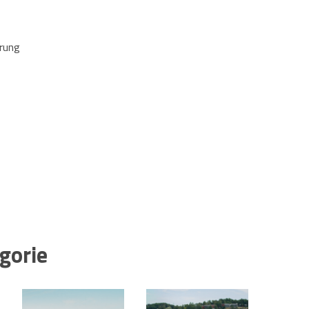
erung
gorie