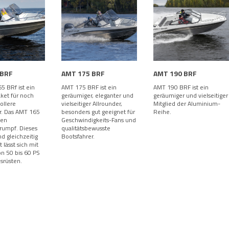
 BRF
AMT 175 BRF
AMT 190 BRF
5 BRf ist ein
AMT 175 BRF ist ein
AMT 190 BRF ist ein
et für noch
geräumiger, eleganter und
geräumiger und vielseitiger
ollere
vielseitiger Allrounder,
Mitglied der Aluminium-
r. Das AMT 165
besonders gut geeignet für
Reihe.
nen
Geschwindigkeits-Fans und
rumpf. Dieses
qualitätsbewusste
d gleichzeitig
Bootsfahrer.
 lässt sich mit
n 50 bis 60 PS
srüsten.