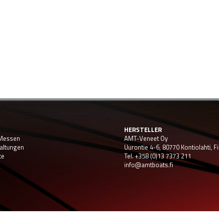
HERSTELLER
-Messen
AMT-Veneet Oy
altungen
Uurontie 4-6, 80770 Kontiolahti, F
te
Tel. +358 (0)13 7373 211
info@amtboats.fi